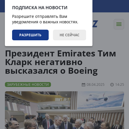
07.08.2026
04:43:39
ПОДПИСКА НА НОВОСТИ
Разрешите отправлять Вам
уведомления о важных новостях.
РАЗРЕШИТЬ
НЕ СЕЙЧАС
Новости
Зарубежные новости
Президент Emirates Тим
Кларк негативно
высказался о Boeing
ЗАРУБЕЖНЫЕ НОВОСТИ
08.04.2025
14:25