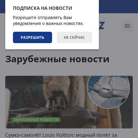
09.08.2026
03:52:00
ПОДПИСКА НА НОВОСТИ
Разрешите отправлять Вам
уведомления о важных новостях.
РАЗРЕШИТЬ
НЕ СЕЙЧАС
Новости
Зарубежные новости
Зарубежные новости
ЗАРУБЕЖНЫЕ НОВОСТИ
Сумка-самолёт Louis Vuitton: модный полёт за