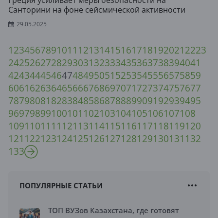
Греция усиливает меры безопасности на
Санторини на фоне сейсмической активности
29.05.2025
1
2
3
4
5
6
7
8
9
10
11
12
13
14
15
16
17
18
19
20
21
22
23
24
25
26
27
28
29
30
31
32
33
34
35
36
37
38
39
40
41
42
43
44
45
46
47
48
49
50
51
52
53
54
55
56
57
58
59
60
61
62
63
64
65
66
67
68
69
70
71
72
73
74
75
76
77
78
79
80
81
82
83
84
85
86
87
88
89
90
91
92
93
94
95
96
97
98
99
100
101
102
103
104
105
106
107
108
109
110
111
112
113
114
115
116
117
118
119
120
121
122
123
124
125
126
127
128
129
130
131
132
133
ПОПУЛЯРНЫЕ СТАТЬИ
ТОП ВУЗов Казахстана, где готовят