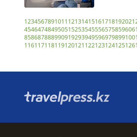
1
2
3
4
5
6
7
8
9
10
11
12
13
14
15
16
17
18
19
20
21
45
46
47
48
49
50
51
52
53
54
55
56
57
58
59
60
6
85
86
87
88
89
90
91
92
93
94
95
96
97
98
99
100
116
117
118
119
120
121
122
123
124
125
126