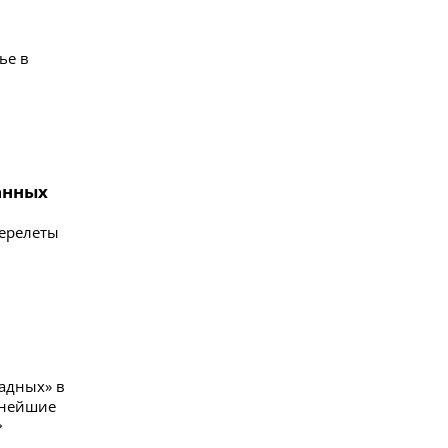
ье в
анных
перелеты
ладных» в
пнейшие