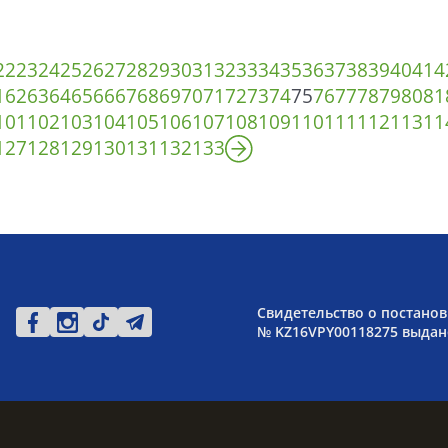
22
23
24
25
26
27
28
29
30
31
32
33
34
35
36
37
38
39
40
41
4
1
62
63
64
65
66
67
68
69
70
71
72
73
74
75
76
77
78
79
80
81
101
102
103
104
105
106
107
108
109
110
111
112
113
11
127
128
129
130
131
132
133
Свидетельство о постанов
№ KZ16VPY00118275 выдано