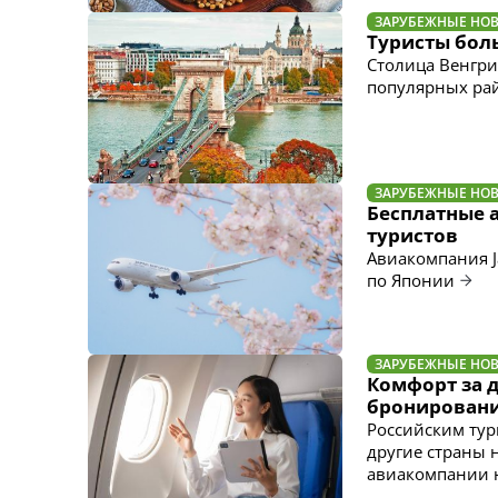
ЗАРУБЕЖНЫЕ НО
Туристы бол
Столица Венгри
популярных ра
ЗАРУБЕЖНЫЕ НО
Бесплатные 
туристов
Авиакомпания Ja
по Японии
ЗАРУБЕЖНЫЕ НО
Комфорт за 
бронировани
Российским тур
другие страны 
авиакомпании н