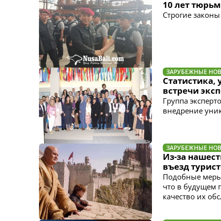
10 лет тюрь
Строгие законы
ЗАРУБЕЖНЫЕ НО
Статистика, 
встречи экс
Группа эксперт
внедрение уни
ЗАРУБЕЖНЫЕ НО
Из-за нашес
въезд турис
Подобные меры 
что в будущем 
качество их об