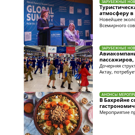
ЗАРУБЕЖНЫЕ НО
Туристическ
атмосферу в
Новейшее эколо
Всемирного сов
ЗАРУБЕЖНЫЕ НО
Авиакомпани
пассажиров,
Дочерняя структ
Актау, потребу
АНОНСЫ МЕРОПР
В Бахрейне 
гастрономич
Мероприятие пр