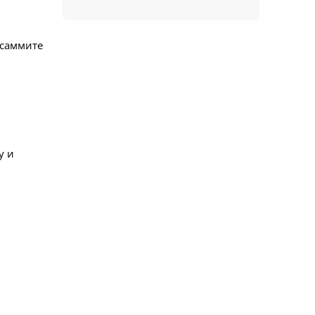
 саммите
у и