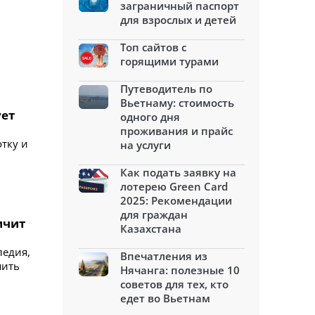
заграничный паспорт
для взрослых и детей
Топ сайтов с
горящими турами
Путеводитель по
Вьетнаму: стоимость
ует
одного дня
проживания и прайс
отку и
на услуги
Как подать заявку на
лотерею Green Card
2025: Рекомендации
для граждан
ичит
Казахстана
ледия,
Впечатления из
шить
Нячанга: полезные 10
советов для тех, кто
едет во Вьетнам