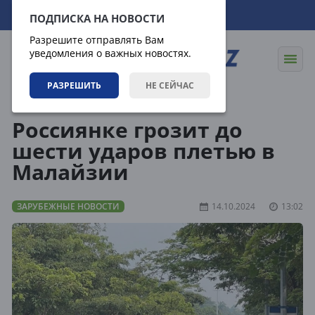
09.08.2026
17:39:37
ПОДПИСКА НА НОВОСТИ
Разрешите отправлять Вам
уведомления о важных новостях.
РАЗРЕШИТЬ
НЕ СЕЙЧАС
Новости
Зарубежные новости
Россиянке грозит до
шести ударов плетью в
Малайзии
ЗАРУБЕЖНЫЕ НОВОСТИ
14.10.2024
13:02