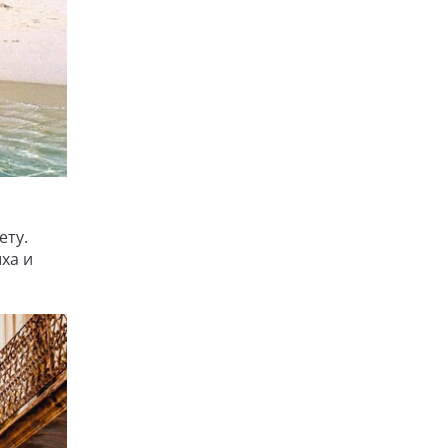
ету.
ха и