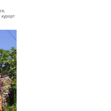
ся,
т курорт