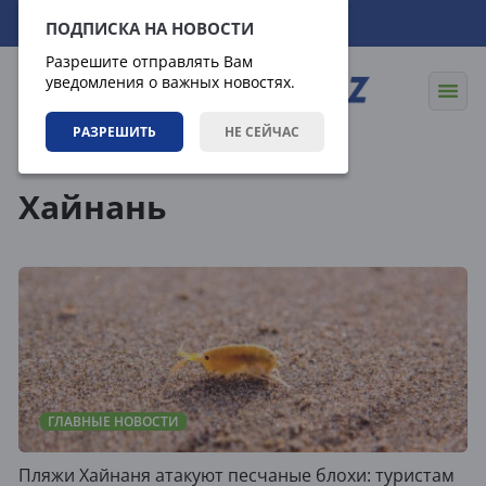
07.08.2026
07:11:33
ПОДПИСКА НА НОВОСТИ
Разрешите отправлять Вам
уведомления о важных новостях.
РАЗРЕШИТЬ
НЕ СЕЙЧАС
Теги
Хайнань
ГЛАВНЫЕ НОВОСТИ
Пляжи Хайнаня атакуют песчаные блохи: туристам