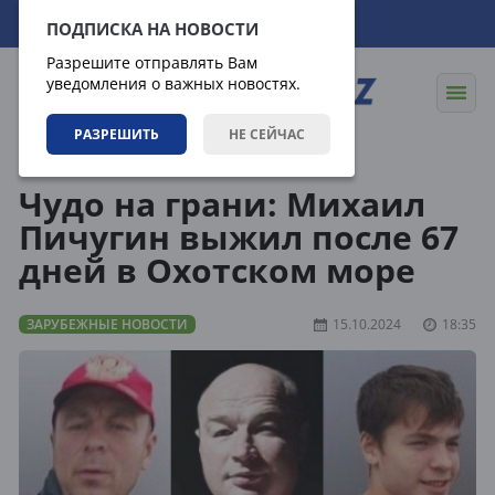
09.08.2026
16:11:11
ПОДПИСКА НА НОВОСТИ
Разрешите отправлять Вам
уведомления о важных новостях.
РАЗРЕШИТЬ
НЕ СЕЙЧАС
Новости
Зарубежные новости
Чудо на грани: Михаил
Пичугин выжил после 67
дней в Охотском море
ЗАРУБЕЖНЫЕ НОВОСТИ
15.10.2024
18:35