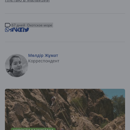
67 дней
Охотское море
Мөлдір Жұмат
Корреспондент