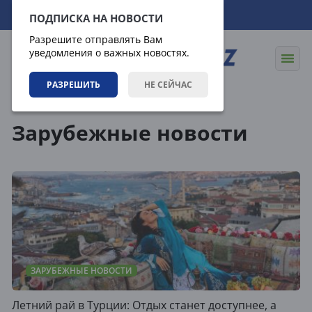
06.08.2026
09:55:16
ПОДПИСКА НА НОВОСТИ
Разрешите отправлять Вам
уведомления о важных новостях.
РАЗРЕШИТЬ
НЕ СЕЙЧАС
Новости
Зарубежные новости
Зарубежные новости
ЗАРУБЕЖНЫЕ НОВОСТИ
Летний рай в Турции: Отдых станет доступнее, а