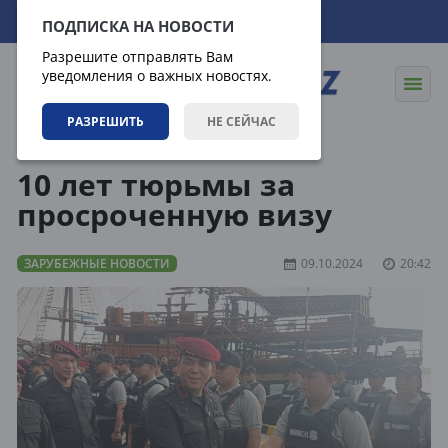
07.08.2026
23:50:43
ПОДПИСКА НА НОВОСТИ
Разрешите отправлять Вам
уведомления о важных новостях.
РАЗРЕШИТЬ
НЕ СЕЙЧАС
Новости
Зарубежные новости
10 лет тюрьмы за
просроченную визу
ЗАРУБЕЖНЫЕ НОВОСТИ
09.10.2024
20:42