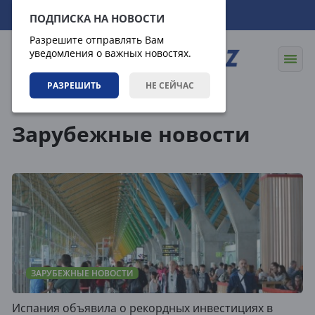
07.08.2026
07:19:49
ПОДПИСКА НА НОВОСТИ
Разрешите отправлять Вам
уведомления о важных новостях.
РАЗРЕШИТЬ
НЕ СЕЙЧАС
Новости
Зарубежные новости
Зарубежные новости
ЗАРУБЕЖНЫЕ НОВОСТИ
Испания объявила о рекордных инвестициях в