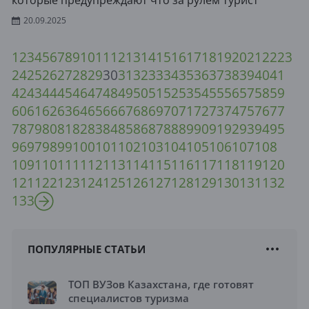
которые предупреждают что за рулём турист
20.09.2025
1
2
3
4
5
6
7
8
9
10
11
12
13
14
15
16
17
18
19
20
21
22
23
24
25
26
27
28
29
30
31
32
33
34
35
36
37
38
39
40
41
42
43
44
45
46
47
48
49
50
51
52
53
54
55
56
57
58
59
60
61
62
63
64
65
66
67
68
69
70
71
72
73
74
75
76
77
78
79
80
81
82
83
84
85
86
87
88
89
90
91
92
93
94
95
96
97
98
99
100
101
102
103
104
105
106
107
108
109
110
111
112
113
114
115
116
117
118
119
120
121
122
123
124
125
126
127
128
129
130
131
132
133
ПОПУЛЯРНЫЕ СТАТЬИ
ТОП ВУЗов Казахстана, где готовят
специалистов туризма