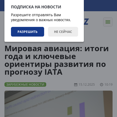
06.08.2026
11:45:26
ПОДПИСКА НА НОВОСТИ
Разрешите отправлять Вам
уведомления о важных новостях.
РАЗРЕШИТЬ
НЕ СЕЙЧАС
Новости
Зарубежные новости
Мировая авиация: итоги
года и ключевые
ориентиры развития по
прогнозу IATA
ЗАРУБЕЖНЫЕ НОВОСТИ
15.12.2025
10:19