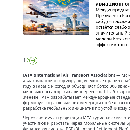
авиационног
Международная 
Президента Ка
хаб для пассаж
остаётся слабо
значительный р
модели Казахст
эффективность.
1
2
IATA (International Air Transport Association)
— Меж
авиакомпании и формирующая единые правила рабо
году в Гаване и сегодня объединяет более 300 авиа
мировых пассажирских авиаперевозок. Штаб-кварт
Женеве. IATA разрабатывает международные станда
формирует отраслевые рекомендации по безопасности
разработке глобальных инициатив по устойчивому 
Через систему аккредитации IATA туристические а
участников и работать через глобальные системы 
финансовая система BSP (Billingand Settlement Pla