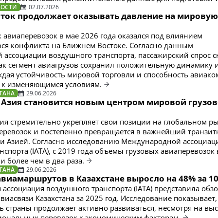
ВОСТИ
02.07.2026
ток продолжает оказывать давление на мировую
авиаперевозок в мае 2026 года оказался под влиянием
ся конфликта на Ближнем Востоке. Согласно данным
ассоциации воздушного транспорта, пассажирский спрос с
 как сегмент авиагрузов сохранил положительную динамику 
ждая устойчивость мировой торговли и способность авиак
 к изменяющимся условиям.
ТАНА
29.06.2026
 Азия становится новым центром мировой грузо
ия стремительно укрепляет свои позиции на глобальном р
еревозок и постепенно превращается в важнейший транзит
и Азией. Согласно исследованию Международной ассоциац
спорта (IATA), с 2019 года объемы грузовых авиаперевозок 
 более чем в два раза.
ТАНА
29.06.2026
виамаршрутов в Казахстане выросло на 48% за 10
ассоциация воздушного транспорта (IATA) представила обз
виасвязи Казахстана за 2025 год. Исследование показывает,
ь страны продолжает активно развиваться, несмотря на вы
иональных перевозок к экономическим факторам.