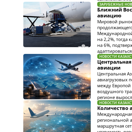
ЗАРУБЕЖНЫЕ НО
Ближний Вос
авиацию
Мировой рынок 
продолжающего
Международной 
на 2,2%, тогда
на 6%, подтвер
адаптироваться
НОВОСТИ КАЗАХС
Центральная
авиации
Центральная Аз
авиагрузовых п
между Европой 
воздушного тран
регионе выросли
НОВОСТИ КАЗАХС
Количество а
Международная 
региональной а
маршрутная сет
уязвимость рег