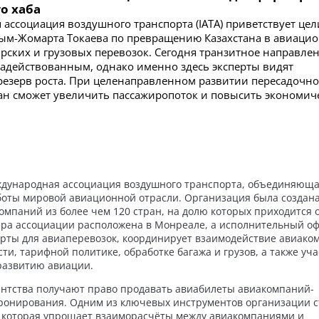
о хаба
ассоциация воздушного транспорта (IATA) приветствует цел
сым-Жомарта Токаева по превращению Казахстана в авиаци
ирских и грузовых перевозок. Сегодня транзитное направле
 задействованным, однако именно здесь эксперты видят
езерв роста. При целенаправленном развитии пересадочн
ан сможет увеличить пассажиропоток и повысить экономич
дународная ассоциация воздушного транспорта, объединяющ
ты мировой авиационной отрасли. Организация была создана
компаний из более чем 120 стран, на долю которых приходится 
ира ассоциации расположена в Монреале, а исполнительный оф
рты для авиаперевозок, координирует взаимодействие авиако
, тарифной политике, обработке багажа и грузов, а также уча
развитию авиации.
гентства получают право продавать авиабилеты авиакомпаний-
бронирования. Одним из ключевых инструментов организации с
n), которая упрощает взаиморасчёты между авиакомпаниями и