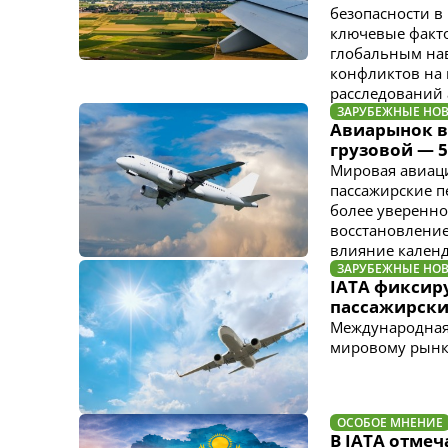
безопасности 
ключевые факто
глобальным на
конфликтов на
расследований
ЗАРУБЕЖНЫЕ НО
Авиарынок в 
грузовой — 
Мировая авиаци
пассажирские п
более уверенно
восстановление
влияние кален
ЗАРУБЕЖНЫЕ НО
IATA фиксиру
пассажирски
Международная 
мировому рынку
ОСОБОЕ МНЕНИЕ
В IATA отме