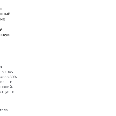
и
онный
ние
ой
ескую
ая
 в 1945
около 80%
ис — в
мпаний,
ствует в
тала