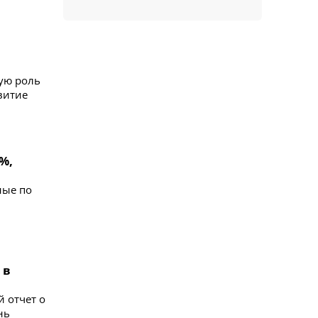
ую роль
витие
%,
ные по
 в
 отчет о
нь