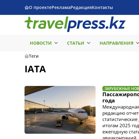
О проекте
Реклама
Редакция
Контакты
НОВОСТИ
СТАТЬИ
НАПРАВЛЕНИЯ
Теги
IATA
ЗАРУБЕЖНЫЕ НО
Пассажиропот
года
Международная 
редакцию отчета
статистические
итогам 2025 го
ежегодную стат
авиакомпаний,