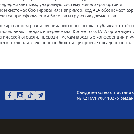
 поддерживает международную систему кодов аэропортов и
х и системах бронирования: например, код ALA обозначает аэ
уются при оформлении билетов и грузовых документов.
нозированием развития авиационного рынка, публикует отчёты
глобальных трендах в перевозках. Кроме того, IATA организует
тической отрасли, проводит международные конференции и уч
озок, включая электронные билеты, цифровые посадочные тал
Свидетельство о постанов
№ KZ16VPY00118275 выдано