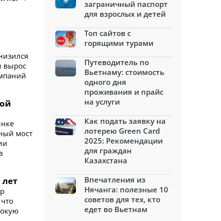
заграничный паспорт
для взрослых и детей
Топ сайтов с
горящими турами
низился
Путеводитель по
и вырос
Вьетнаму: стоимость
омпаний
одного дня
проживания и прайс
на услуги
вой
Как подать заявку на
ынке
лотерею Green Card
ный мост
2025: Рекомендации
ии
для граждан
в
Казахстана
Впечатления из
 лет
Нячанга: полезные 10
ор
советов для тех, кто
 что
едет во Вьетнам
сокую