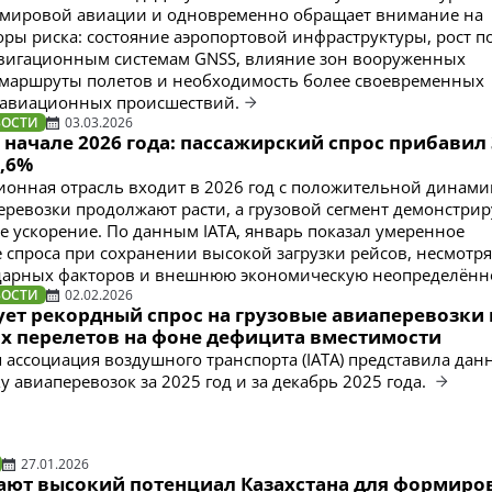
в мировой авиации и одновременно обращает внимание на
ры риска: состояние аэропортовой инфраструктуры, рост п
вигационным системам GNSS, влияние зон вооруженных
 маршруты полетов и необходимость более своевременных
 авиационных происшествий.
ВОСТИ
03.03.2026
начале 2026 года: пассажирский спрос прибавил 
5,6%
онная отрасль входит в 2026 год с положительной динами
еревозки продолжают расти, а грузовой сегмент демонстрир
е ускорение. По данным IATA, январь показал умеренное
 спроса при сохранении высокой загрузки рейсов, несмотря
дарных факторов и внешнюю экономическую неопределённо
ВОСТИ
02.02.2026
ет рекордный спрос на грузовые авиаперевозки 
х перелетов на фоне дефицита вместимости
ассоциация воздушного транспорта (IATA) представила дан
 авиаперевозок за 2025 год и за декабрь 2025 года.
27.01.2026
чают высокий потенциал Казахстана для формиро