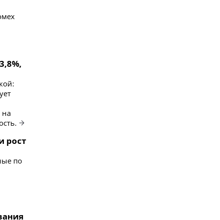
омех
3,8%,
кой:
ует
 на
сть.
и рост
ные по
вания