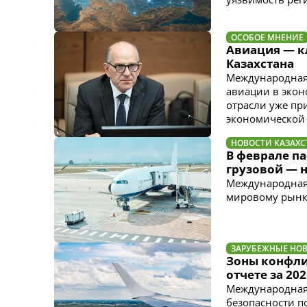
ОСОБОЕ МНЕНИЕ
Авиация — к
Казахстана
Международная 
авиации в экон
отрасли уже пр
экономической 
НОВОСТИ КАЗАХС
В феврале па
грузовой — н
Международная 
мировому рынку
ЗАРУБЕЖНЫЕ НО
Зоны конфлик
отчете за 20
Международная 
безопасности п