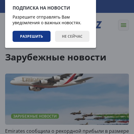
07.08.2026
20:27:38
ПОДПИСКА НА НОВОСТИ
Разрешите отправлять Вам
уведомления о важных новостях.
РАЗРЕШИТЬ
НЕ СЕЙЧАС
Новости
Зарубежные новости
Зарубежные новости
ЗАРУБЕЖНЫЕ НОВОСТИ
Emirates сообщила о рекордной прибыли в размере