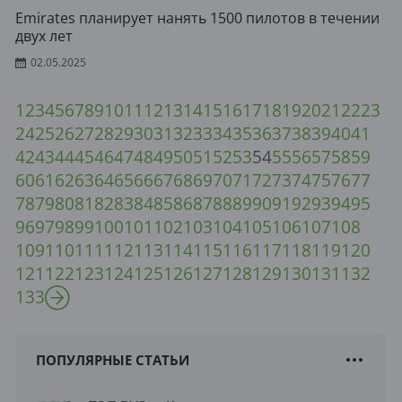
Emirates планирует нанять 1500 пилотов в течении
двух лет
02.05.2025
1
2
3
4
5
6
7
8
9
10
11
12
13
14
15
16
17
18
19
20
21
22
23
24
25
26
27
28
29
30
31
32
33
34
35
36
37
38
39
40
41
42
43
44
45
46
47
48
49
50
51
52
53
54
55
56
57
58
59
60
61
62
63
64
65
66
67
68
69
70
71
72
73
74
75
76
77
78
79
80
81
82
83
84
85
86
87
88
89
90
91
92
93
94
95
96
97
98
99
100
101
102
103
104
105
106
107
108
109
110
111
112
113
114
115
116
117
118
119
120
121
122
123
124
125
126
127
128
129
130
131
132
133
ПОПУЛЯРНЫЕ СТАТЬИ