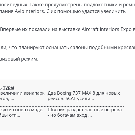
велосипедных. Также предусмотрены подлокотники и рем
ания Aviointeriors. С их помощью удастся увеличить
первые их показали на выставке Aircraft Interiors Expo в
ли, что планируют оснащать салоны подобными кресла
звизовый режим
.
в
,
туры
 увеличили авиапарк
Два Boeing 737 MAX 8 для новых
ов, ...
рейсов: SCAT усили...
ездки снова в моде:
Швеция раздаёт частные острова
цы отп...
- но богачам вход ...