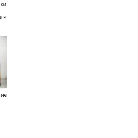
ики
для
тие