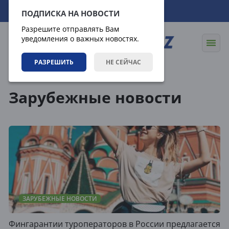
07.08.2026
04:12:05
ПОДПИСКА НА НОВОСТИ
Разрешите отправлять Вам
уведомления о важных новостях.
РАЗРЕШИТЬ
НЕ СЕЙЧАС
Новости
Зарубежные новости
Зарубежные новости
ЗАРУБЕЖНЫЕ НОВОСТИ
Фингарантии туроператоров в России предлагается