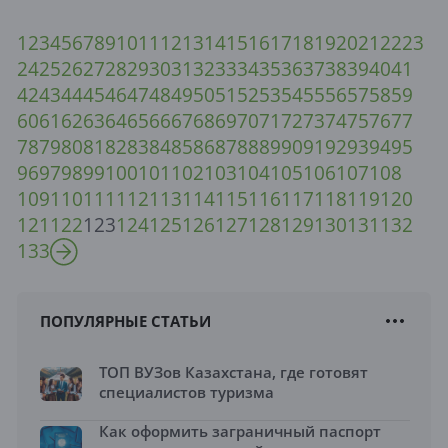
1
2
3
4
5
6
7
8
9
10
11
12
13
14
15
16
17
18
19
20
21
22
23
24
25
26
27
28
29
30
31
32
33
34
35
36
37
38
39
40
41
42
43
44
45
46
47
48
49
50
51
52
53
54
55
56
57
58
59
60
61
62
63
64
65
66
67
68
69
70
71
72
73
74
75
76
77
78
79
80
81
82
83
84
85
86
87
88
89
90
91
92
93
94
95
96
97
98
99
100
101
102
103
104
105
106
107
108
109
110
111
112
113
114
115
116
117
118
119
120
121
122
123
124
125
126
127
128
129
130
131
132
133
ПОПУЛЯРНЫЕ СТАТЬИ
ТОП ВУЗов Казахстана, где готовят
специалистов туризма
Как оформить заграничный паспорт