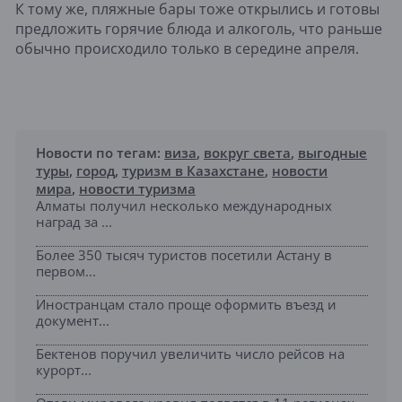
К тому же, пляжные бары тоже открылись и готовы
предложить горячие блюда и алкоголь, что раньше
обычно происходило только в середине апреля.
Новости по тегам:
виза
,
вокруг света
,
выгодные
туры
,
город
,
туризм в Казахстане
,
новости
мира
,
новости туризма
Алматы получил несколько международных
наград за ...
Более 350 тысяч туристов посетили Астану в
первом...
Иностранцам стало проще оформить въезд и
документ...
Бектенов поручил увеличить число рейсов на
курорт...