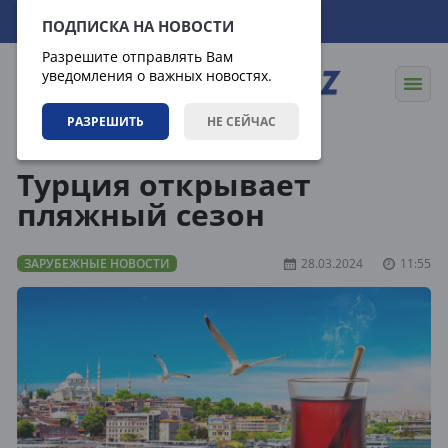
08.08.2026
19:53:03
ПОДПИСКА НА НОВОСТИ
Разрешите отправлять Вам
уведомления о важных новостях.
РАЗРЕШИТЬ
НЕ СЕЙЧАС
Новости
Зарубежные новости
Турция открывает
пляжный сезон
ЗАРУБЕЖНЫЕ НОВОСТИ
28.03.2024
11:55