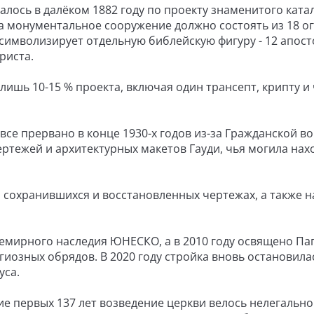
лось в далёком 1882 году по проекту знаменитого ката
ра монументальное сооружение должно состоять из 18 
символизирует отдельную библейскую фигуру - 12 апост
риста.
 лишь 10-15 % проекта, включая один трансепт, крипту и
все прервано в конце 1930-х годов из-за Гражданской в
ртежей и архитектурных макетов Гауди, чья могила нах
сохранившихся и восстановленных чертежах, а также н
Всемирного наследия ЮНЕСКО, а в 2010 году освящено Па
иозных обрядов. В 2020 году стройка вновь остановила
уса.
е первых 137 лет возведение церкви велось нелегально.