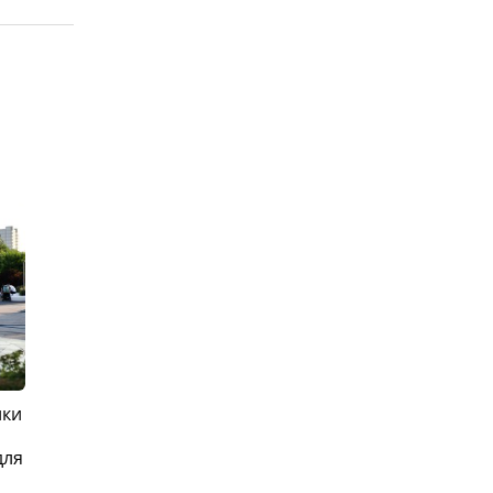
ики
для