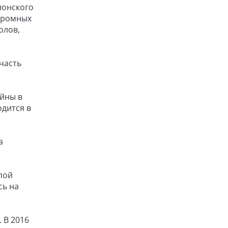
лонского
огромных
олов,
 часть
ойны в
одится в
а
пой
сь на
 В 2016