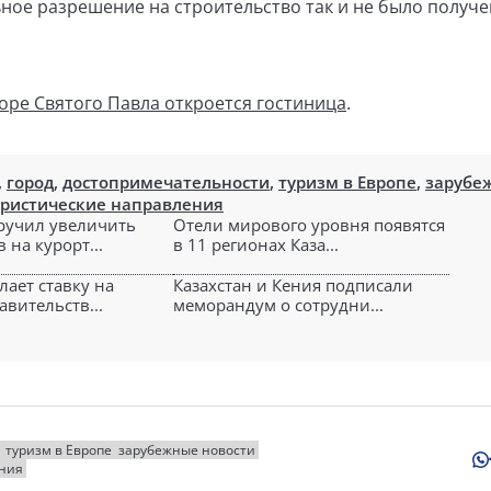
ное разрешение на строительство так и не было получен
ре Святого Павла откроется гостиница
.
,
город
,
достопримечательности
,
туризм в Европе
,
зарубе
уристические направления
ручил увеличить
Отели мирового уровня появятся
 на курорт...
в 11 регионах Каза...
лает ставку на
Казахстан и Кения подписали
авительств...
меморандум о сотрудни...
туризм в Европе
зарубежные новости
ения