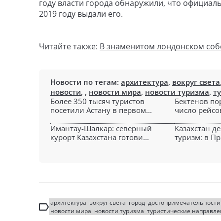
году власти города обнаружили, что официаль
2019 году выдали его.
Читайте также:
В знаменитом лондонском собо
Новости по тегам:
архитектура
,
вокруг света
новости
,
,
новости мира
,
новости туризма
,
т
Более 350 тысяч туристов
Бектенов по
посетили Астану в первом...
число рейсов
Имантау-Шалкар: северный
Казахстан де
курорт Казахстана готови...
туризм: в Пр
архитектура
вокруг света
город
достопримечательности
новости мира
новости туризма
туристические направл