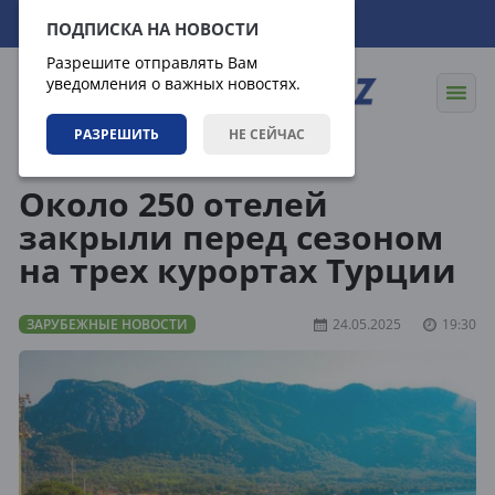
07.08.2026
04:37:53
ПОДПИСКА НА НОВОСТИ
Разрешите отправлять Вам
уведомления о важных новостях.
РАЗРЕШИТЬ
НЕ СЕЙЧАС
Новости
Зарубежные новости
Около 250 отелей
закрыли перед сезоном
на трех курортах Турции
ЗАРУБЕЖНЫЕ НОВОСТИ
24.05.2025
19:30