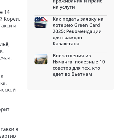
проживания и прайс
на услуги
е 14
й Кореи.
Как подать заявку на
лотерею Green Card
такси и
2025: Рекомендации
для граждан
Казахстана
льё,
к.
Впечатления из
ечая,
Нячанга: полезные 10
советов для тех, кто
едет во Вьетнам
ал
ка,
ческой
орит
тавки в
вартир