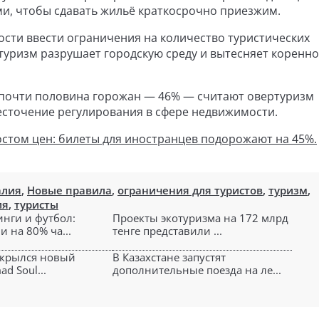
и, чтобы сдавать жильё краткосрочно приезжим.
ости ввести ограничения на количество туристических
туризм разрушает городскую среду и вытесняет коренн
: почти половина горожан — 46% — считают овертуризм
есточение регулирования в сфере недвижимости.
остом цен: билеты для иностранцев подорожают на 45%.
алия
,
Новые правила
,
ограничения для туристов
,
туризм
,
ия
,
туристы
инги и футбол:
Проекты экотуризма на 172 млрд
и на 80% ча...
тенге представили ...
ткрылся новый
В Казахстане запустят
d Soul...
дополнительные поезда на ле...