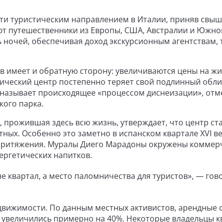
сти туристическим направлением в Италии, приняв свыш
ют путешественники из Европы, США, Австралии и Южно
 ночей, обеспечивая доход экскурсионным агентствам, 
в имеет и обратную сторону: увеличиваются цены на жи
рический центр постепенно теряет свой подлинный обли
 называет происходящее «процессом диснеизации», отм
кого парка.
 прожившая здесь всю жизнь, утверждает, что центр ст
ных. Особенно это заметно в испанском квартале XVI ве
 притяжения. Муралы Диего Марадоны окружены коммер
ергетических напитков.
не квартал, а место паломничества для туристов», — гов
движимости. По данным местных активистов, арендные с
т увеличились примерно на 40%. Некоторые владельцы к