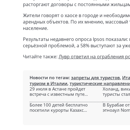
расторгают договоры с постоянными жильцам
Жители говорят о хаосе в городе и необходим
арендных объектов. По их мнению, массовый 
население.
Результаты недавнего опроса Ipsos показали
серьёзной проблемой, а 58% выступают за уж
Читайте также:
Лувр ответил на ограбления р
Новости по тегам:
запреты для туристов
,
Ит
туризм в Италии
,
туристические направлен
29 июля в Астане пройдет
Холанд, вик
встреча с известным путе...
туристы стал
Более 100 детей бесплатно
В Бурабае о
посетили курорты Казахс...
этноаул Noma