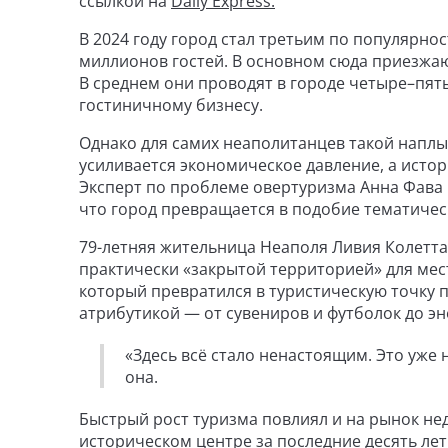
ссылкой на
Daily Express.
В 2024 году город стал третьим по популярно
миллионов гостей. В основном сюда приезжа
В среднем они проводят в городе четыре–пять
гостиничному бизнесу.
Однако для самих неаполитанцев такой наплы
усиливается экономическое давление, а исто
Эксперт по проблеме овертуризма Анна Фава
что город превращается в подобие тематичес
79-летняя жительница Неаполя Ливия Колетта,
практически «закрытой территорией» для мест
который превратился в туристическую точку
атрибутикой — от сувениров и футболок до эн
«Здесь всё стало ненастоящим. Это уже 
она.
Быстрый рост туризма повлиял и на рынок не
историческом центре за последние десять ле