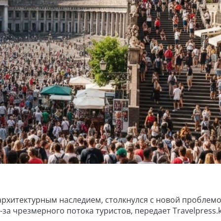
архитектурным наследием, столкнулся с новой проблем
а чрезмерного потока туристов, передает Travelpress.k