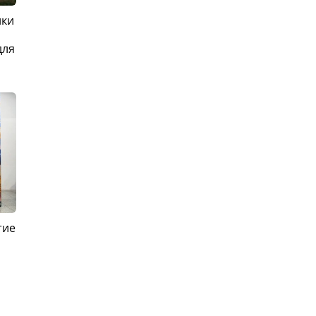
ики
для
тие