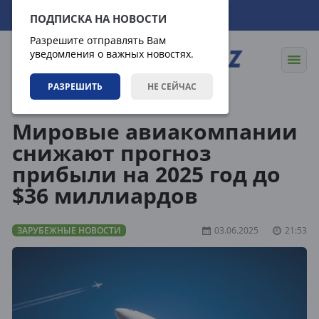
09.08.2026
19:43:49
ПОДПИСКА НА НОВОСТИ
Разрешите отправлять Вам
уведомления о важных новостях.
РАЗРЕШИТЬ
НЕ СЕЙЧАС
Новости
Зарубежные новости
Мировые авиакомпании
снижают прогноз
прибыли на 2025 год до
$36 миллиардов
ЗАРУБЕЖНЫЕ НОВОСТИ
03.06.2025
21:53