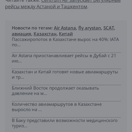
Читайте также:
Centrum Air запускает регулярные
рейсы между Астаной и Ташкентом
.
Новости по тегам:
Air Astana
,
fly arystan
,
SCAT
,
авиация
,
Казахстан
,
Китай
Пассажиропоток в Казахстане вырос на 40%: IATA
по...
Air Astana приостанавливает рейсы в Дубай с 21
ию...
Казахстан и Китай готовят новые авиамаршруты
и тр...
Ближний Восток продолжает оказывать
давление на м...
Количество авиамаршрутов в Казахстане
выросло на ...
В Баку представили возможности медицинского
туриз...