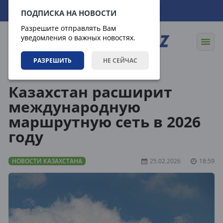
06.08.2026
14:52:00
ПОДПИСКА НА НОВОСТИ
Разрешите отправлять Вам
уведомления о важных новостях.
РАЗРЕШИТЬ
НЕ СЕЙЧАС
Новости
Новости Казахстана
Казахстан расширит
международную
маршрутную сеть в 2026
году
НОВОСТИ КАЗАХСТАНА
25.02.2026
18:59