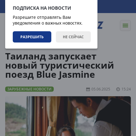
09.08.2026
20:06:48
ПОДПИСКА НА НОВОСТИ
Разрешите отправлять Вам
уведомления о важных новостях.
РАЗРЕШИТЬ
НЕ СЕЙЧАС
Новости
Зарубежные новости
Таиланд запускает
новый туристический
поезд Blue Jasmine
ЗАРУБЕЖНЫЕ НОВОСТИ
05.06.2025
15:24