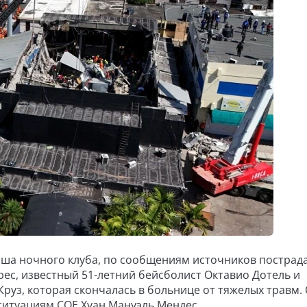
ша ночного клуба, по сообщениям источников пострад
ерес, известный 51-летний бейсболист Октавио Дотель и
руз, которая скончалась в больнице от тяжелых травм.
итуациям COE Хуан Мануэль Мендес.