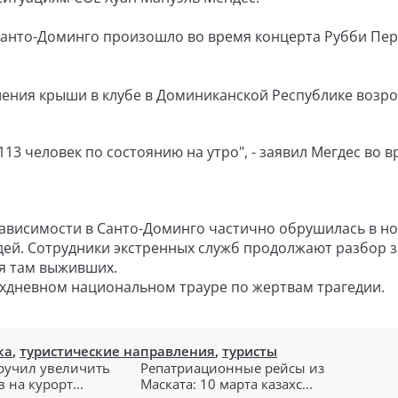
Санто-Доминго произошло во время концерта Рубби Пер
шения крыши в клубе в Доминиканской Республике возро
113 человек по состоянию на утро", - заявил Мегдес во 
езависимости в Санто-Доминго частично обрушилась в но
дей. Сотрудники экстренных служб продолжают разбор 
ся там выживших.
ехдневном национальном трауре по жертвам трагедии.
ка
,
туристические направления
,
туристы
ручил увеличить
Репатриационные рейсы из
 на курорт...
Маската: 10 марта казахс...