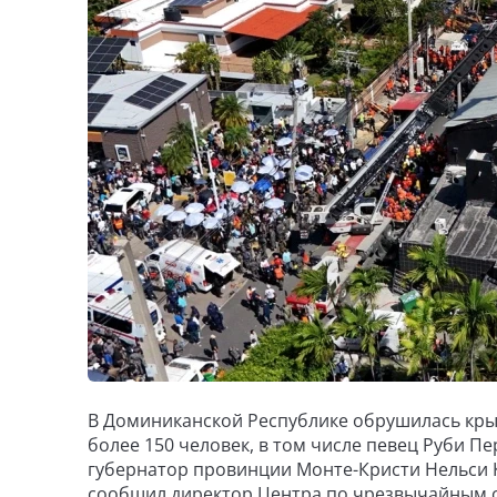
В Доминиканской Республике обрушилась кры
более 150 человек, в том числе певец Руби П
губернатор провинции Монте-Кристи Нельси К
сообщил директор Центра по чрезвычайным с