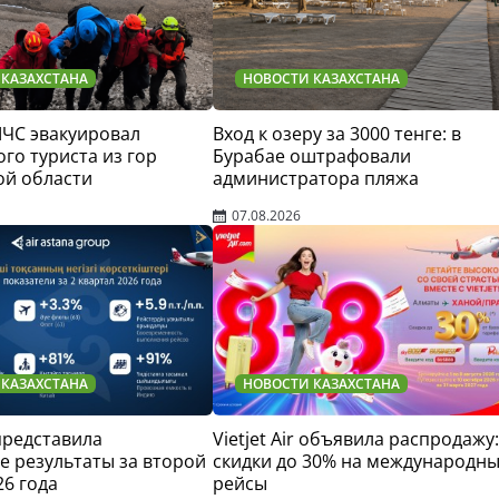
 КАЗАХСТАНА
НОВОСТИ КАЗАХСТАНА
МЧС эвакуировал
Вход к озеру за 3000 тенге: в
го туриста из гор
Бурабае оштрафовали
ой области
администратора пляжа
07.08.2026
 КАЗАХСТАНА
НОВОСТИ КАЗАХСТАНА
 представила
Vietjet Air объявила распродажу:
 результаты за второй
скидки до 30% на международн
26 года
рейсы