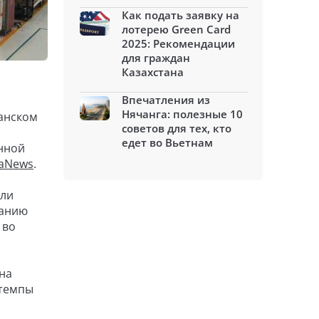
Как подать заявку на
лотерею Green Card
2025: Рекомендации
для граждан
Казахстана
Впечатления из
Нячанга: полезные 10
канском
советов для тех, кто
едет во Вьетнам
енной
iaNews
.
или
данию
 во
на
 темпы