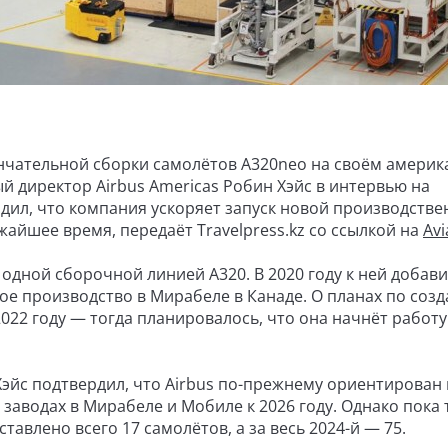
ончательной сборки самолётов A320neo на своём амери
й директор Airbus Americas Робин Хэйс в интервью на
дил, что компания ускоряет запуск новой производств
жайшее время, передаёт Travelpress.kz со ссылкой на
Av
 одной сборочной линией A320. В 2020 году к ней добав
е производство в Мирабеле в Канаде. О планах по соз
22 году — тогда планировалось, что она начнёт работу
Хэйс подтвердил, что Airbus по-прежнему ориентирован 
 заводах в Мирабеле и Мобиле к 2026 году. Однако пока
тавлено всего 17 самолётов, а за весь 2024-й — 75.