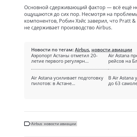
Основной сдерживающий фактор — всё ещё не
ощущаются до сих пор. Несмотря на проблемы
компонентов, Робин Хэйс заверил, что Pratt &
не сдерживает производство Airbus.
Новости по тегам:
Airbus
,
новости авиации
Аэропорт Астаны отметил 20-
Air Astana п
летие первого регулярн...
рейсов на Б
Air Astana усиливает подготовку
В Air Astana
пилотов: в Астане...
до 63 самолет
Airbus
новости авиации