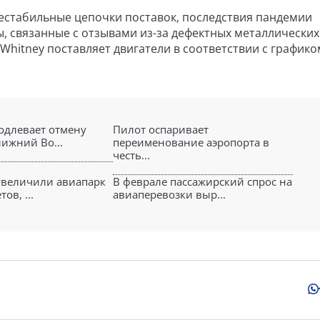
стабильные цепочки поставок, последствия пандемии
, связанные с отзывами из-за дефектных металлических
 Whitney поставляет двигатели в соответствии с графиком
родлевает отмену
Пилот оспаривает
лижний Во...
переименование аэропорта в
честь...
 увеличили авиапарк
В феврале пассажирский спрос на
ов, ...
авиаперевозки выр...