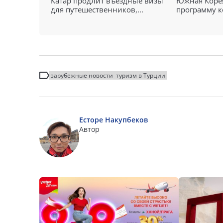
Катар продлит въездные визы
Южная Корея
для путешественников,...
программу к
зарубежные новости
туризм в Турции
Есторе Накупбеков
Автор