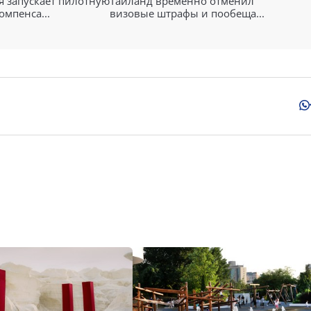
 запускает пилотную
Таиланд временно отменил
омпенса...
визовые штрафы и пообеща...