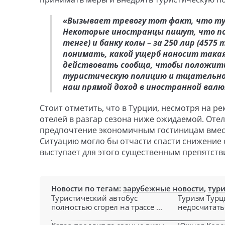
«Вызывает тревогу тот факт, что ту
Некоторые иностранцы пишут, что пок
тенге) и банку колы – за 250 лир (457
понимать, какой ущерб наносит такая
действовать сообща, чтобы положить 
туристическую полицию и тщательно к
наш прямой доход в иностранной валют
Стоит отметить, что в Турции, несмотря на р
отелей в разгар сезона ниже ожидаемой. Оте
предпочтение экономичным гостиницам вмест
Ситуацию могло бы отчасти спасти снижение 
выступает для этого существенным препятств
Новости по тегам:
зарубежные новости
,
тури
Туристический автобус
Туризм Турц
полностью сгорел на трассе ...
недосчитатьс