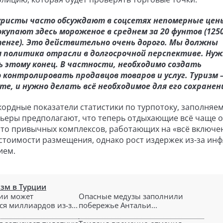
ристы часто обсуждают в соцсетях непомерные цен
упают здесь мороженое в среднем за 20 фунтов (125
5 тенге). Это действительно очень дорого. Мы должны
 политика отрасли в долгосрочной перспективе. Нуж
этому конец. В частности, необходимо создать
онтролировать продавцов товаров и услуг. Туризм 
е, и нужно делать всё необходимое для его сохранен
екордные показатели статистики по турпотоку, заполняе
льеры предполагают, что теперь отдыхающие всё чаще 
о привычных комплексов, работающих на «всё включе
стоимости размещения, однако рост издержек из-за ин
ием.
зм в Турции
ии может
Опасные медузы заполнили
я миллиардов из-з...
побережье Антальи...