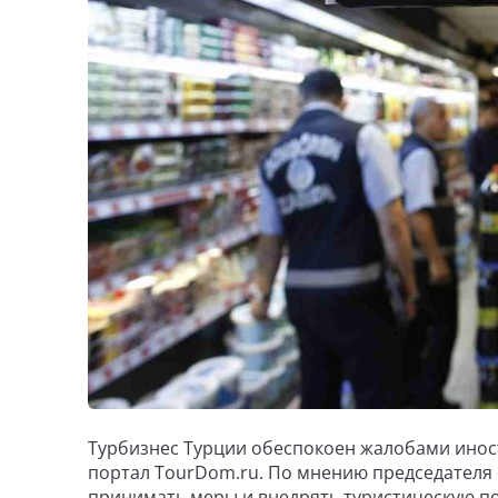
Турбизнес Турции обеспокоен жалобами инос
портал TourDom.ru. По мнению председателя 
принимать меры и внедрять туристическую по