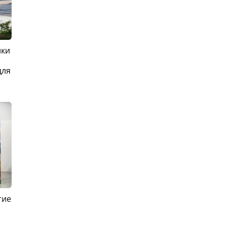
ики
для
тие