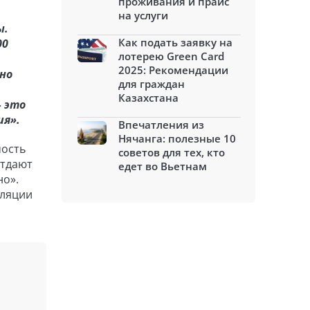
проживания и прайс
на услуги
ы.
Как подать заявку на
00
лотерею Green Card
2025: Рекомендации
но
для граждан
Казахстана
– это
ия».
Впечатления из
Нячанга: полезные 10
мость
советов для тех, кто
отдают
едет во Вьетнам
но».
фляции