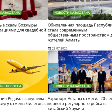
 КАЗАХСТАНА
НОВОСТИ КАЗАХСТАНА
ые скалы Бозжыры
Обновленная площадь Республ
рациями для свадебной
стала современным
общественным пространством 
жителей Алматы
28.07.2026
НЫЕ НОВОСТИ
НОВОСТИ КАЗАХСТАНА
ия Pegasus запустила
Аэропорт Астаны отметил 20-ле
слугу отмены билетов за
первого регулярного рейса в
китайский Урумчи