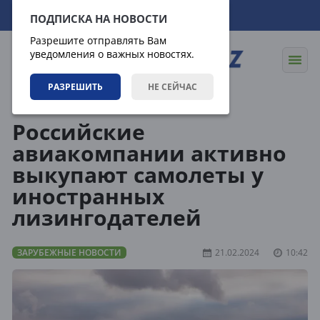
08.08.2026
21:34:51
ПОДПИСКА НА НОВОСТИ
Разрешите отправлять Вам
уведомления о важных новостях.
РАЗРЕШИТЬ
НЕ СЕЙЧАС
Новости
Зарубежные новости
Российские
авиакомпании активно
выкупают самолеты у
иностранных
лизингодателей
ЗАРУБЕЖНЫЕ НОВОСТИ
21.02.2024
10:42