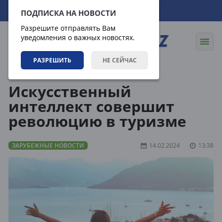
06.08.2026
19:48:26
ПОДПИСКА НА НОВОСТИ
Разрешите отправлять Вам
уведомления о важных новостях.
РАЗРЕШИТЬ
НЕ СЕЙЧАС
Новости
Зарубежные новости
Искусственный
интеллект совершит
революцию в туризме
ЗАРУБЕЖНЫЕ НОВОСТИ
14.02.2024
13:38