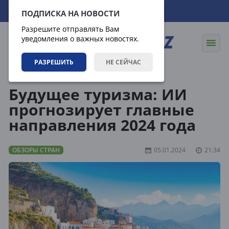
08.08.2026
15:31:26
ПОДПИСКА НА НОВОСТИ
Разрешите отправлять Вам
уведомления о важных новостях.
РАЗРЕШИТЬ
НЕ СЕЙЧАС
Направления
Обзоры стран
Будущее туризма: ИИ
прогнозирует главные
направления 2024 года
ОБЗОРЫ СТРАН
05.01.2024
21:34