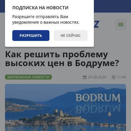
07.08.2026
22:00:13
ПОДПИСКА НА НОВОСТИ
Разрешите отправлять Вам
уведомления о важных новостях.
РАЗРЕШИТЬ
НЕ СЕЙЧАС
Новости
Зарубежные новости
Как решить проблему
высоких цен в Бодруме?
ЗАРУБЕЖНЫЕ НОВОСТИ
20.08.2024
11:40