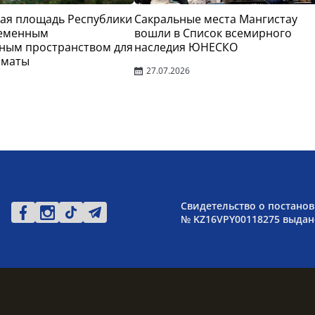
ая площадь Республики
Сакральные места Мангистау
ременным
вошли в Список всемирного
ным пространством для
наследия ЮНЕСКО
лматы
27.07.2026
Свидетельство о постанов
№ KZ16VPY00118275 выдано