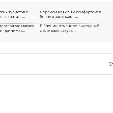
ских туристов в
К храмам Коя-сан с комфортом: в
 сократилс...
Японии запускают ...
иротевшую макаку
В Японии отменили ежегодный
и принимат...
фестиваль сакуры...