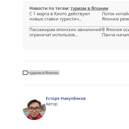
Новости по тегам:
туризм в Японии
С 1 марта в Киото действуют
Поток китай
новые ставки туристич...
Японию резко
Пассажирам японских авиалиний
В Япония ос
ограничат использов...
Панча начал
туризм в Японии
Есторе Накупбеков
Автор