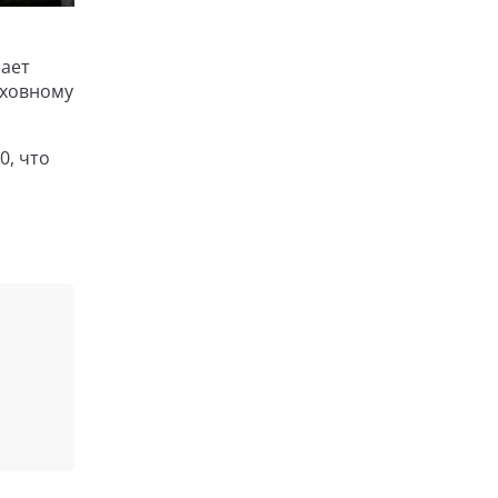
лает
уховному
0, что