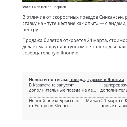
Фото: Caleb Jack on Unsplash
В отличие от скоростных поездов Синкансэн,
ставку на «путешествие как опыт» — с видами
центру.
Продажа билетов откроется 24 марта, стоимос
делает маршрут доступным не только для пало
созерцательную Японию.
Новости по тегам:
поезда
,
туризм в Японии
В Казахстане запустят
Нацперевозч
дополнительные поезда на ле...
дополнитель
Ночной поезд Брюссель — Милан
С 1 марта в 
от European Sleeper...
новые ставки