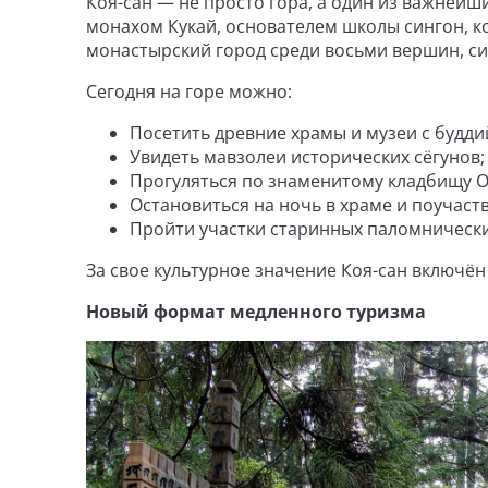
Коя-сан — не просто гора, а один из важнейш
монахом Кукай, основателем школы сингон, к
монастырский город среди восьми вершин, с
Сегодня на горе можно:
Посетить древние храмы и музеи с будд
Увидеть мавзолеи исторических сёгунов;
Прогуляться по знаменитому кладбищу О
Остановиться на ночь в храме и поучаст
Пройти участки старинных паломнически
За свое культурное значение Коя-сан включё
Новый формат медленного туризма