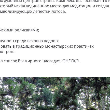
их духовных центров страны. Комплекс был основан в 81
оторый искал уединённое место для медитации и создал 
имволизирующих лепестки лотоса.
ийскими реликвиями;
куноин среди вековых кедров;
вовать в традиционных монастырских практиках;
х троп.
н в список Всемирного наследия ЮНЕСКО.