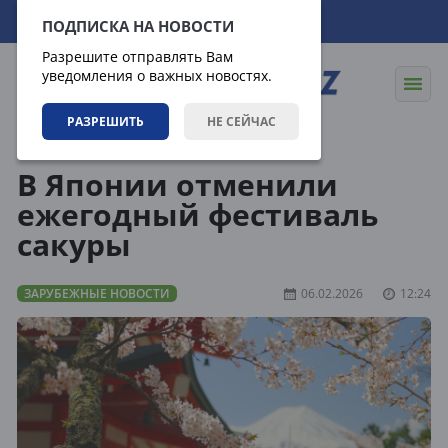
08.08.2026
13:07:43
ПОДПИСКА НА НОВОСТИ
Разрешите отправлять Вам
уведомления о важных новостях.
РАЗРЕШИТЬ
НЕ СЕЙЧАС
Новости
Зарубежные новости
В Японии отменили
ежегодный фестиваль
сакуры
ЗАРУБЕЖНЫЕ НОВОСТИ
06.02.2026
12:24