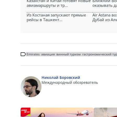
Казахстан и Китай готовят новые
Ближний Во
авиамаршруты и тр...
оказывать да
Из Костаная запускают прямые
Air Astana в
рейсы в Ташкент...
Дубай из Алм
Emirates
авиация
винный туризм
гастрономический ту
Николай Боровский
Международный обозреватель