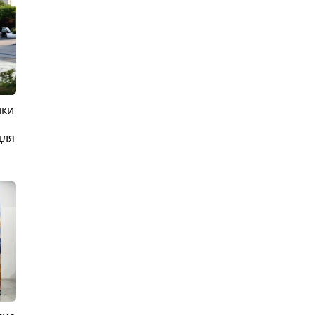
ики
для