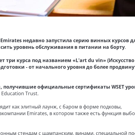
а
Emirates недавно запустила серию винных курсов д
сить уровень обслуживания в питании на борту
.
 три курса под названием «L'art du vin» (Искусство
дготовки - от начального уровня до более продвин
, получившие официальные сертификаты WSET уров
Education Trust.
ядит как элитный лаунж, с баром в форме подковы,
компании Emirates, в котором также есть функция выб
ионным стендам с шампанским, винами, специальной по