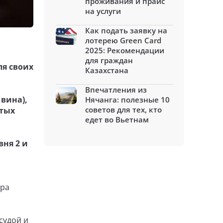
проживания и прайс
на услуги
Как подать заявку на
лотерею Green Card
2025: Рекомендации
для граждан
ля своих
Казахстана
Впечатления из
 вина),
Нячанга: полезные 10
советов для тех, кто
утых
едет во Вьетнам
ня 2 и
ора
судой и