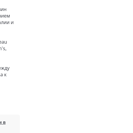
вин
ением
алии и
eau
's,
ежду
а к
м в