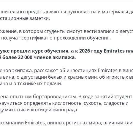
лнительно предоставляются руководства и материалы д
устационные заметки.
ение, в котором студенты смогут вести записи о дегус
 получат сертификат о прохождении обучения.
уже прошли курс обучения, а к 2026 году Emirates п
 более 22 000 членов экипажа
.
енов экипажа, расскажет об инвестициях Emirates в вин
 вина, о дегустации белых и красных вин, об игристых в
ина и о технике их подачи.
ена опытным бортпроводникам. В ходе занятий студен
учиться определять кислотность, сухость, сладость и
ду мякотью и кожицей винограда.
акомпании Emirates, винных регионах мира, влиянии кли