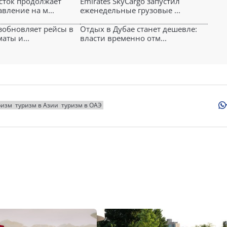
сток продолжает
Emirates SkyCargo запустил
вление на м...
еженедельные грузовые ...
озобновляет рейсы в
Отдых в Дубае станет дешевле:
аты и...
власти временно отм...
ризм
туризм в Азии
туризм в ОАЭ