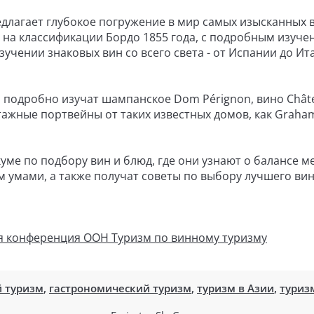
длагает глубокое погружение в мир самых изысканных 
ен на классификации Бордо 1855 года, с подробным изуч
изучении знаковых вин со всего света - от Испании до Ит
 подробно изучат шампанское Dom Pérignon, вино Chât
ажные портвейны от таких известных домов, как Graham
ме по подбору вин и блюд, где они узнают о балансе м
м умами, а также получат советы по выбору лучшего вин
я конференция ООН Туризм по винному туризму
 туризм
,
гастрономический туризм
,
туризм в Азии
,
туриз