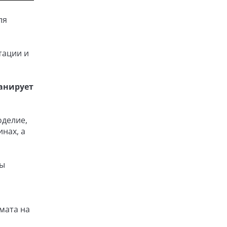
ля
тации и
ланирует
оделие,
инах, а
ты
мата на