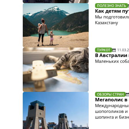
ПОЛЕЗНО ЗНАТЬ
Как детям п
Мы подготовили
Казахстану
ТУРКОТ
11.03.
В Австралии
Маленьких соба
ОБЗОРЫ СТРАН
Мегаполис в 
Международный 
шопоголиков и
шопинга и бизн