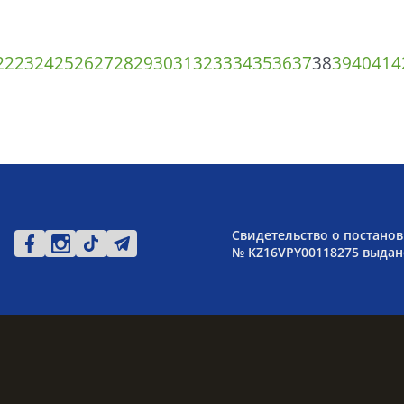
22
23
24
25
26
27
28
29
30
31
32
33
34
35
36
37
38
39
40
41
4
Свидетельство о постанов
№ KZ16VPY00118275 выдано