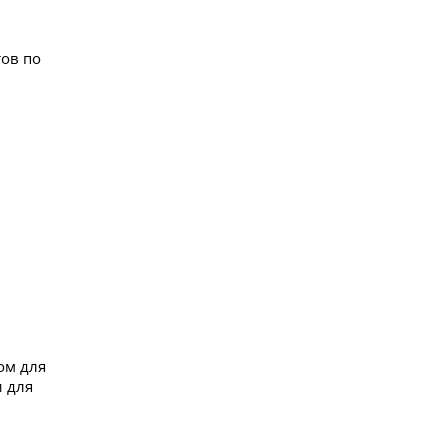
ов по
ом для
 для