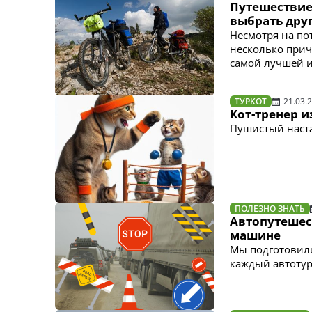
Путешествие 
выбрать дру
Несмотря на по
несколько прич
самой лучшей 
ТУРКОТ
21.03.
Кот-тренер и
Пушистый наста
ПОЛЕЗНО ЗНАТЬ
Автопутешест
машине
Мы подготовили
каждый автотур