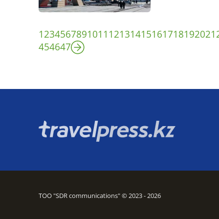
1
2
3
4
5
6
7
8
9
10
11
12
13
14
15
16
17
18
19
20
21
45
46
47
ТОО "SDR communications" © 2023 - 2026