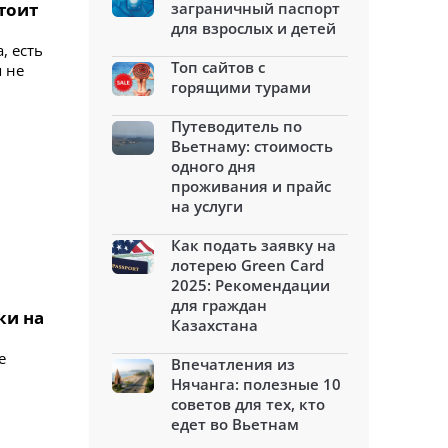
тоит
заграничный паспорт
для взрослых и детей
, есть
Топ сайтов с
 не
горящими турами
Путеводитель по
Вьетнаму: стоимость
одного дня
проживания и прайс
на услуги
Как подать заявку на
лотерею Green Card
2025: Рекомендации
для граждан
ки на
Казахстана
е
Впечатления из
Нячанга: полезные 10
советов для тех, кто
едет во Вьетнам