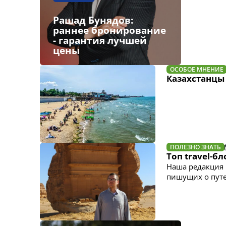
Рашад Бунядов:
раннее бронирование
- гарантия лучшей
цены
ОСОБОЕ МНЕНИЕ
Казахстанцы 
ПОЛЕЗНО ЗНАТЬ
Топ travel-б
Наша редакция 
пишущих о пут