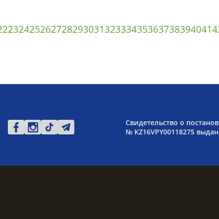
22
23
24
25
26
27
28
29
30
31
32
33
34
35
36
37
38
39
40
41
4
Свидетельство о постанов
№ KZ16VPY00118275 выдано