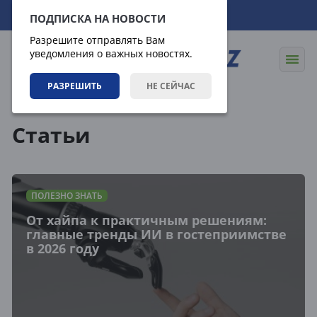
07.08.2026
06:26:01
ПОДПИСКА НА НОВОСТИ
Разрешите отправлять Вам
уведомления о важных новостях.
РАЗРЕШИТЬ
НЕ СЕЙЧАС
Статьи
Статьи
ПОЛЕЗНО ЗНАТЬ
От хайпа к практичным решениям:
главные тренды ИИ в гостеприимстве
в 2026 году