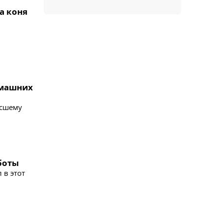
а коня
омашних
ысшему
боты
 в этот