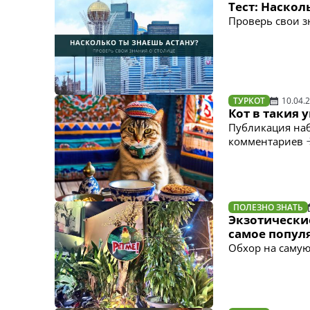
Тест: Наскол
Проверь свои з
ТУРКОТ
10.04.
Кот в такия 
Публикация наб
комментариев
ПОЛЕЗНО ЗНАТЬ
Экзотические
самое попул
Обхор на саму