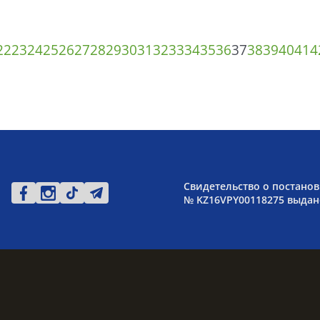
22
23
24
25
26
27
28
29
30
31
32
33
34
35
36
37
38
39
40
41
4
Свидетельство о постанов
№ KZ16VPY00118275 выдано