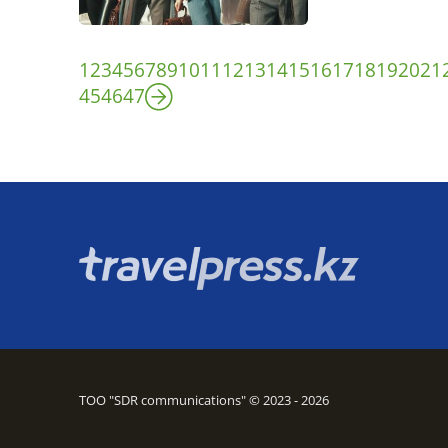
1
2
3
4
5
6
7
8
9
10
11
12
13
14
15
16
17
18
19
20
21
45
46
47
ТОО "SDR communications" © 2023 - 2026