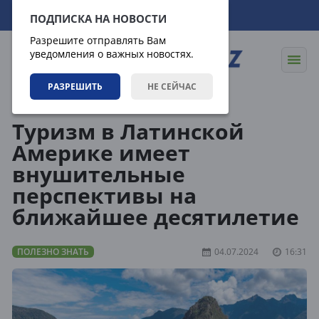
07.08.2026
11:46:22
ПОДПИСКА НА НОВОСТИ
Разрешите отправлять Вам
уведомления о важных новостях.
РАЗРЕШИТЬ
НЕ СЕЙЧАС
Статьи
Полезно знать
Туризм в Латинской
Америке имеет
внушительные
перспективы на
ближайшее десятилетие
ПОЛЕЗНО ЗНАТЬ
04.07.2024
16:31