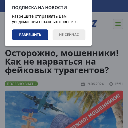
07.08.2026
06:46:42
ПОДПИСКА НА НОВОСТИ
Разрешите отправлять Вам
уведомления о важных новостях.
РАЗРЕШИТЬ
НЕ СЕЙЧАС
Статьи
Полезно знать
Осторожно, мошенники!
Как не нарваться на
фейковых турагентов?
ПОЛЕЗНО ЗНАТЬ
19.06.2024
15:51