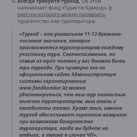
Всегда требуйте туркод.
Об этом
напоминает фонд «Туристік Қамқор»,
в
реестре которого можно проверить
турагентство или туроператора:
«Туркод – это уникальное 11-13 буквенно-
числовое значение, которое
присваивается туроператором каждому
участнику тура. Соответственно, на
семью из трёх человек у вас должно быть
три туркода. При проверке его на
официальном сайте Администратора
системы гарантирования
www.fondkamkor.kz можно
удостовериться, что ваш тур полностью
оплачен туроператором, ваш отель и
авиабилеты также. Кроме того, именно
туркод обеспечивает гарантию возврата
при возможном банкротстве
туроператора, когда вы будете на
отдыхе, а также в случае ЧП».