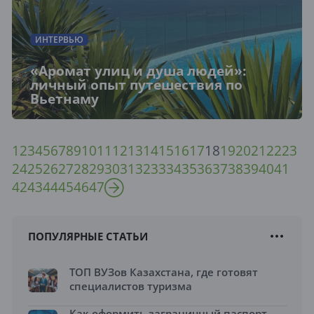
ИНТЕРВЬЮ
«Аромат улиц и душа людей»:
личный опыт путешествия по
Вьетнаму
1
2
3
4
5
6
7
8
9
10
11
12
13
14
15
16
17
18
19
20
21
22
23
24
25
26
27
28
29
30
31
32
33
34
35
36
37
38
39
40
41
42
43
44
45
46
47
ПОПУЛЯРНЫЕ СТАТЬИ
ТОП ВУЗов Казахстана, где готовят
специалистов туризма
Как оформить заграничный паспорт