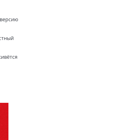
 версию
естный
живётся