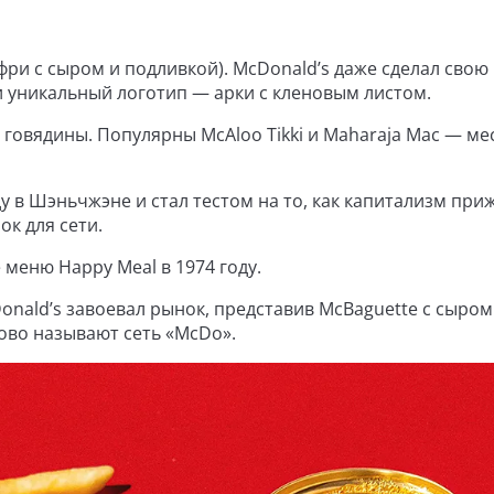
ри с сыром и подливкой). McDonald’s даже сделал свою
и уникальный логотип — арки с кленовым листом.
говядины. Популярны McAloo Tikki и Maharaja Mac — м
у в Шэньчжэне и стал тестом на то, как капитализм при
ок для сети.
меню Happy Meal в 1974 году.
nald’s завоевал рынок, представив McBaguette с сыром
ово называют сеть «McDo».