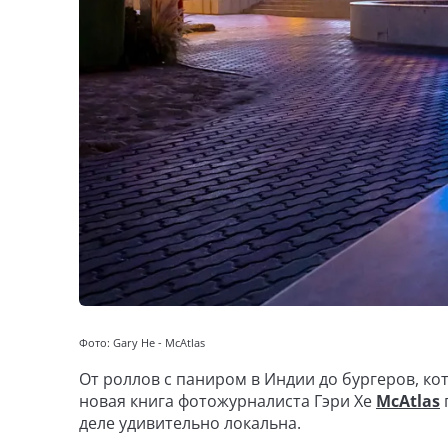
Фото: Gary He - McAtlas
От роллов с паниром в Индии до бургеров, к
новая книга фотожурналиста Гэри Хе
McAtlas
деле удивительно локальна.