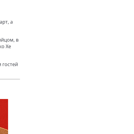
арт, а
яйцом, в
ко Хе
и гостей