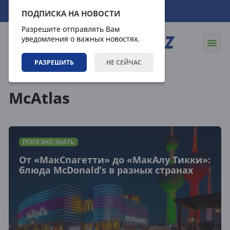
08.08.2026
22:53:08
ПОДПИСКА НА НОВОСТИ
Разрешите отправлять Вам
уведомления о важных новостях.
РАЗРЕШИТЬ
НЕ СЕЙЧАС
Теги
McAtlas
ПОЛЕЗНО ЗНАТЬ
От «МакСпагетти» до «МакАлу Тикки»:
блюда McDonald’s в разных странах