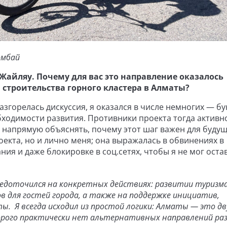
омбай
Жайляу. Почему для вас это направление оказалось
строительства горного кластера в Алматы?
азгорелась дискуссия, я оказался в числе немногих — б
обходимости развития. Противники проекта тогда активн
 напрямую объяснять, почему этот шаг важен для буду
оекта, но и лично меня; она выражалась в обвинениях в
ия и даже блокировке в соц.сетях, чтобы я не мог оста
средоточился на конкретных действиях: развитии туризма
ов для гостей города, а также на поддержке инициатив,
ы. Я всегда исходил из простой логики: Алматы — это дв
орого практически нет альтернативных направлений ра