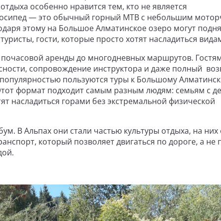
отдыха особенно нравится тем, кто не является
осипед — это обычный горный MTB с небольшим мотор
годаря этому на Большое Алматинское озеро могут подн
туристы, гости, которые просто хотят насладиться вида
 почасовой аренды до многодневных маршрутов. Гостя
сности, сопровождение инструктора и даже полный
воз
 популярностью пользуются туры к Большому Алматинс
 Этот формат подходит самым разным людям: семьям с д
ят насладиться горами без экстремальной физической
м. В Альпах они стали частью культуры отдыха, на них 
анспорт, который позволяет двигаться по дороге, а не 
дой.