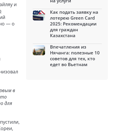
на услуги
айляу и
о
Как подать заявку на
лий
лотерею Green Card
но — о
2025: Рекомендации
для граждан
Казахстана
Впечатления из
Нячанга: полезные 10
я
советов для тех, кто
едет во Вьетнам
анизовал
ервым в
Это
о для
пустили,
Кореи,