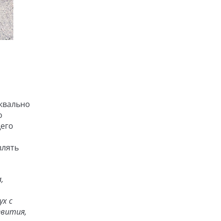
уквально
о
щего
влять
,
ух с
звития,