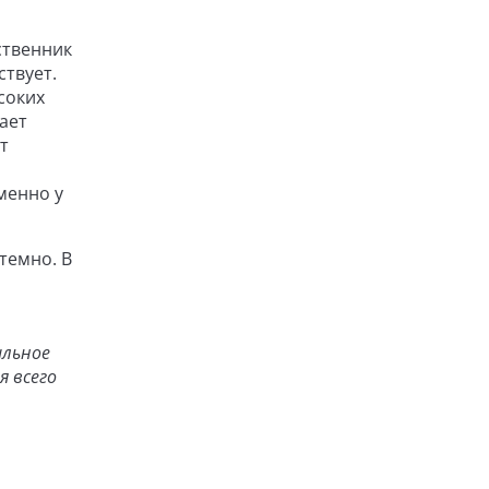
ственник
ствует.
соких
ает
т
менно у
темно. В
ильное
я всего