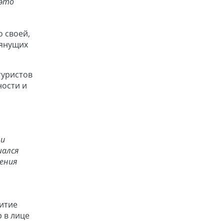
 это
о своей,
тянущих
туристов
ности и
 и
шался
ления
витие
 в лице