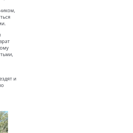
чиком,
яться
ми.
м
врат
кому
етьми,
ездят и
по