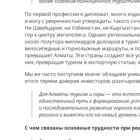
кроме создания полноценного туристичес
По первой профессии я дипломат, много ездил
и могу с уверенностью утверждать: такого соче
Ни Швейцария, ни Узбекистан, ни Кыргызстан
гор к центру мегаполиса. Однако региональна
около полутора миллиардов долларов в турис
велосипедные и горнолыжные маршруты, и пот
превышает Алматы. Эти страны создают все ус
них, превращая туризм в экспортную статью, 
Мы же часто поступаем иначе: обладаем уник
итоге теряем доверие инвесторов, разочаро
Для Алматы туризм и горы — это естес
единственный путь к формированию уст
и последовательное развитие горного к
региона и вывести его на новый уровень 
С чем связаны основные трудности при ре