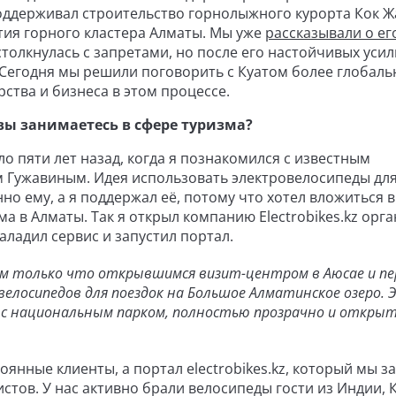
поддерживал строительство горнолыжного курорта Кок Ж
тия горного кластера Алматы. Мы уже
рассказывали о ег
 столкнулась с запретами, но после его настойчивых уси
 Сегодня мы решили поговорить с Куатом более глобаль
рства и бизнеса в этом процессе.
вы занимаетесь в сфере туризма?
о пяти лет назад, когда я познакомился с известным
Гужавиным. Идея использовать электровелосипеды дл
о ему, а я поддержал её, потому что хотел вложиться в
а в Алматы. Так я открыл компанию Electrobikes.kz орг
аладил сервис и запустил портал.
ым только что открывшимся визит-центром в Аюсае и п
велосипедов для поездок на Большое Алматинское озеро. 
 с национальным парком, полностью прозрачно и открыт
янные клиенты, а портал electrobikes.kz, который мы за
стов. У нас активно брали велосипеды гости из Индии, 