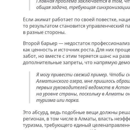
Главная проблема заключается в том, ч
общая задача, требующая синхронизации
Если акимат работает по своей повестке, нац
то результатом становится управленческий па
в разные стороны.
Второй барьер — недостаток профессионализ
как ценность и источник роста. Для них проще
забот, но вместе с этим теряется шанс на ра
дополнительные запреты, что напрямую демо
Я могу привести свежий пример. Чтобы 
Алматинского озера, мне пришлось обр
первых руководителей ведомств в Астан
на уровне страны, поскольку в Алматы о
туризма или парка.
Это абсурд, ведь подобные вещи должны решат
регионах, в том числе в Алматы, власть неэф
туризма, требующего единый целенаправленны