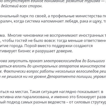
то отсутствует единое понимание: развитие туризма —
 действий всех сторон.
иональный парк по своей, а профильные министерства п
ралич, когда система напоминает лебедя, рака и щуку, 
ма. Многие чиновники не воспринимают иностранных 
, чтобы гостей не было вовсе: тогда меньше ответствен
звитие города. Порой вместо поддержки создаются
тивирует бизнес и разрушает доверие.
снова запустить прокат электровелосипедов до Большого
ащаться вплоть до центральных аппаратов министерств
е. Фактически вопрос работы нескольких велосипедов ре
н не решался ни на уровне Депаратмента полиции, управ
ься на местах. Такая ситуация наглядно показывает: в
фективна или парализована, и именно это блокирует раз
й подход самых разных ведомств – от силовых струткур