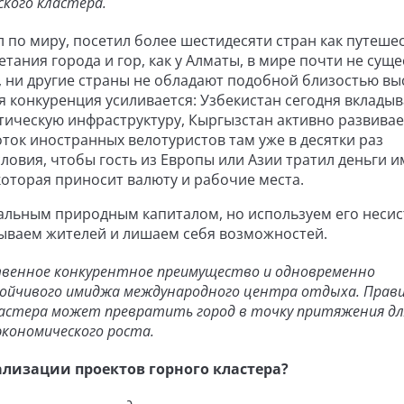
кого кластера.
 по миру, посетил более шестидесяти стран как путеше
тания города и гор, как у Алматы, в мире почти не суще
, ни другие страны не обладают подобной близостью вы
я конкуренция усиливается: Узбекистан сегодня вкладыв
тическую инфраструктуру, Кыргызстан активно развивае
ок иностранных велотуристов там уже в десятки раз
ловия, чтобы гость из Европы или Азии тратил деньги и
которая приносит валюту и рабочие места.
альным природным капиталом, но используем его несис
вываем жителей и лишаем себя возможностей.
твенное конкурентное преимущество и одновременно
ойчивого имиджа международного центра отдыха. Прав
ластера может превратить город в точку притяжения дл
экономического роста.
ализации проектов горного кластера?