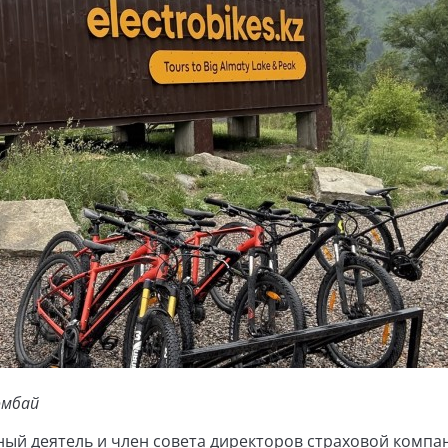
омбай
ый деятель и член совета директоров страховой компа