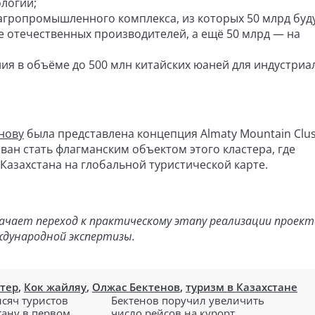
ологий;
 агропромышленного комплекса, из которых 50 млрд буд
 отечественных производителей, а ещё 50 млрд — на
я в объёме до 500 млн китайских юаней для индустриа
нову
была представлена концепция Almaty Mountain Clust
зван стать флагманским объектом этого кластера, где
азахстана на глобальной туристической карте.
чает переход к практическому этапу реализации проект
дународной экспертизы.
тер
,
Кок жайляу
,
Олжас Бектенов
,
туризм в Казахстане
ысяч туристов
Бектенов поручил увеличить
ану в первом...
число рейсов на курорт...