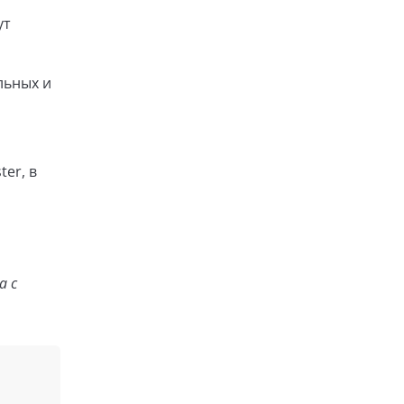
ут
льных и
er, в
а с