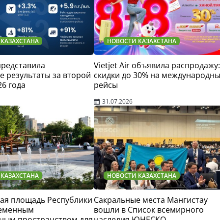
 КАЗАХСТАНА
НОВОСТИ КАЗАХСТАНА
 представила
Vietjet Air объявила распродажу:
 результаты за второй
скидки до 30% на международн
26 года
рейсы
31.07.2026
 КАЗАХСТАНА
НОВОСТИ КАЗАХСТАНА
ая площадь Республики
Сакральные места Мангистау
ременным
вошли в Список всемирного
ным пространством для
наследия ЮНЕСКО