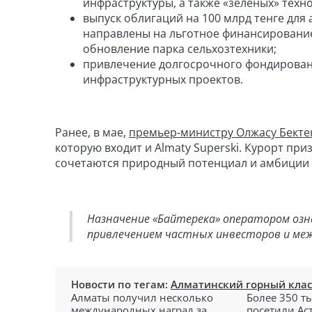
инфраструктуры, а также «зелёных» техн
выпуск облигаций на 100 млрд тенге для
направлены на льготное финансирование
обновление парка сельхозтехники;
привлечение долгосрочного фондировани
инфраструктурных проектов.
Ранее, в мае,
премьер-министру Олжасу Бекте
которую входит и Almaty Superski. Курорт при
сочетаются природный потенциал и амбиции К
Назначение «Байтерека» оператором озна
привлечением частных инвесторов и меж
Новости по тегам:
Алматинский горный клас
Алматы получил несколько
Более 350 т
международных наград за ...
посетили Аст