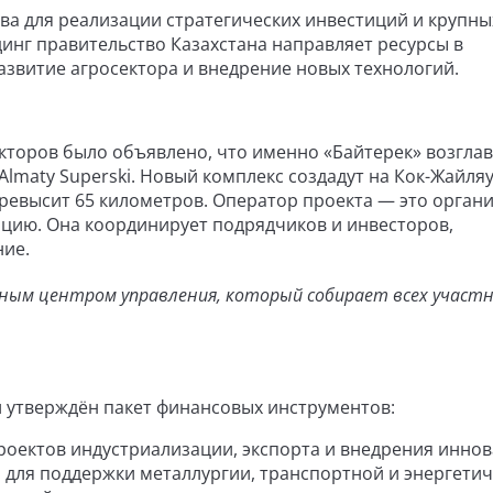
ва для реализации стратегических инвестиций и крупны
динг правительство Казахстана направляет ресурсы в
звитие агросектора и внедрение новых технологий.
ректоров было объявлено, что именно «Байтерек» возгла
maty Superski. Новый комплекс создадут на Кок-Жайляу
превысит 65 километров. Оператор проекта — это органи
зацию. Она координирует подрядчиков и инвесторов,
ние.
авным центром управления, который собирает всех участн
ыл утверждён пакет финансовых инструментов:
роектов индустриализации, экспорта и внедрения иннов
н для поддержки металлургии, транспортной и энергети