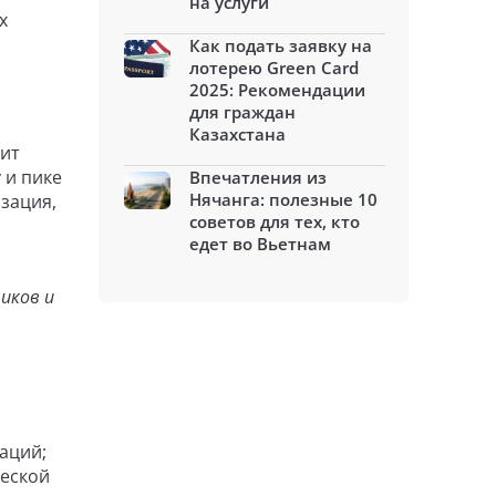
на услуги
х
Как подать заявку на
лотерею Green Card
2025: Рекомендации
для граждан
Казахстана
вит
 и пике
Впечатления из
Нячанга: полезные 10
зация,
советов для тех, кто
едет во Вьетнам
иков и
аций;
ческой