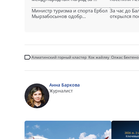
Министр туризма и спорта Ербол
За час до Ба
Мырзабосынов одобр...
открылся пос
Алматинский горный кластер
Кок жайляу
Олжас Бектено
Анна Баркова
Журналист