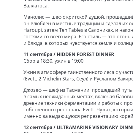
Валлатоса.
Манолис — шеф с критской душой, прошедший п
он влюблён в местные традиции и сделал их о
Haroupi, затем Ten Tables в Салониках, и нак
гостями со всего мира. Его стиль — это огонь
и блюда, в которых чувствуется земля и солнц
11 сентября / HIDDEN FOREST DINNER
Сбор в 18:30, ужин в 19:00
Ужин в атмосфере таинственного леса с учас
(Evett, 2 Michelin Stars, Сеул) и Русланом Заки
Джозеф — шеф из Тасмании, прошедший путь о
в самых неожиданных местах, включая базовый 
древние техники ферментации и работы с прод
собственного ресторана Evett. Чужак, который 
именно за выдающуюся репрезентацию корейс
12 сентября / ULTRAMARINE VISIONARY DINN