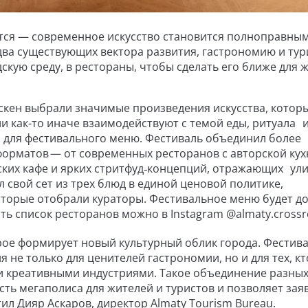
ется — современное искусство становится полноправны
два существующих вектора развития, гастрономию и тур
скую среду, в рестораны, чтобы сделать его ближе для 
скен выбрали значимые произведения искусства, котор
и как-то иначе взаимодействуют с темой еды, ритуала 
й для фестивального меню. Фестиваль объединил более
орматов — от современных ресторанов с авторской кух
ских кафе и ярких стритфуд‑концепций, отражающих ул
 свой сет из трех блюд в единой ценовой политике,
торые отобрали кураторы. Фестивальное меню будет до
ать список ресторанов можно в Instagram @almaty.crossr
орое формирует новый культурный облик города. Фестив
 не только для ценителей гастрономии, но и для тех, кт
и креативными индустриями. Такое объединение разны
ть мегаполиса для жителей и туристов и позволяет зая
ил Дияр Аскаров, директор Almaty Tourism Bureau.