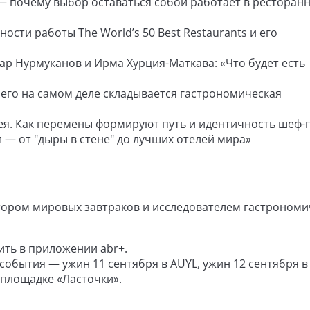
 — почему выбор оставаться собой работает в ресторан
ости работы The World’s 50 Best Restaurants и его
ар Нурмуканов и Ирма Хурция-Маткава: «Что будет есть
 чего на самом деле складывается гастрономическая
я. Как перемены формируют путь и идентичность шеф-
 — от "дыры в стене" до лучших отелей мира»
ратором мировых завтраков и исследователем гастроном
ить в приложении abr+.
события — ужин 11 сентября в AUYL, ужин 12 сентября в 
 площадке «Ласточки».