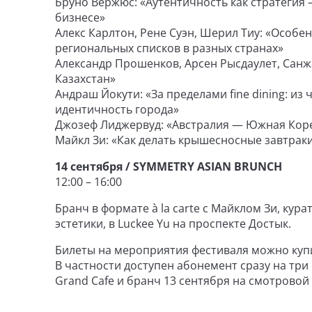
Бруно Вержюс: «Аутентичность как стратегия
бизнесе»
Алекс Карлтон, Рене Суэн, Шерил Тиу: «Особенн
региональных списков в разных странах»
Александр Прошенков, Арсен Рысдаулет, Санж
Казахстан»
Андраш Йокути: «За пределами fine dining: из
идентичность города»
Джозеф Лиджервуд: «Австралия — Южная Коре
Майкл Зи: «Как делать крышесносные завтраки
14 сентября / SYMMETRY ASIAN BRUNCH
12:00 – 16:00
Бранч в формате à la carte с Майклом Зи, ку
эстетики, в Luckee Yu на проспекте Достык.
Билеты на мероприятия фестиваля можно куп
В частности доступен абонемент сразу на три 
Grand Cafe и бранч 13 сентября на смотровой