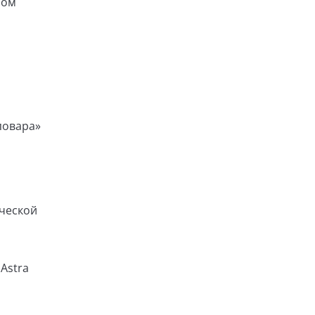
ном
повара»
ической
Astra