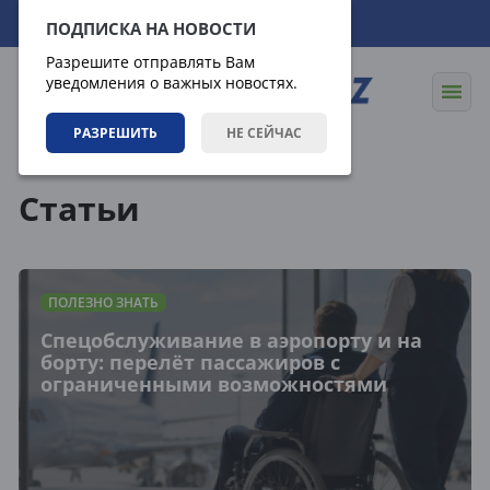
07.08.2026
05:50:06
ПОДПИСКА НА НОВОСТИ
Разрешите отправлять Вам
уведомления о важных новостях.
РАЗРЕШИТЬ
НЕ СЕЙЧАС
Статьи
Статьи
ПОЛЕЗНО ЗНАТЬ
Спецобслуживание в аэропорту и на
борту: перелёт пассажиров с
ограниченными возможностями