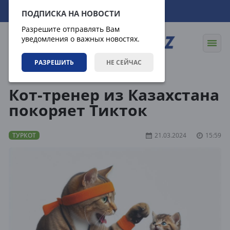
07.08.2026
10:57:01
ПОДПИСКА НА НОВОСТИ
Разрешите отправлять Вам
уведомления о важных новостях.
РАЗРЕШИТЬ
НЕ СЕЙЧАС
Статьи
Туркот
Кот-тренер из Казахстана
покоряет Тикток
ТУРКОТ
21.03.2024
15:59