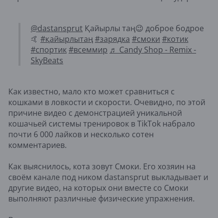
@dastansprut
Қайырлы таң😉 доброе бодрое
🤙
#қайырлытаң
#зарядка
#смоки
#котик
#спортик
#всеммир
♬ Candy Shop - Remix -
SkyBeats
Как известно, мало кто может сравниться с
кошками в ловкости и скорости. Очевидно, по этой
причине видео с демонстрацией уникальной
кошачьей системы тренировок в TikTok набрало
почти 6 000 лайков и несколько сотен
комментариев.
Как выяснилось, кота зовут Смоки. Его хозяин на
своём канале под ником dastansprut выкладывает и
другие видео, на которых они вместе со Смоки
выполняют различные физические упражнения.