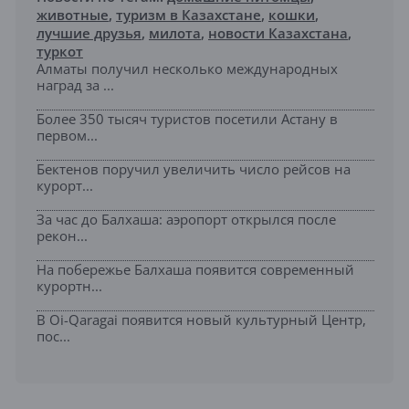
животные
,
туризм в Казахстане
,
кошки
,
лучшие друзья
,
милота
,
новости Казахстана
,
туркот
Алматы получил несколько международных
наград за ...
Более 350 тысяч туристов посетили Астану в
первом...
Бектенов поручил увеличить число рейсов на
курорт...
За час до Балхаша: аэропорт открылся после
рекон...
На побережье Балхаша появится современный
курортн...
В Oi-Qaragai появится новый культурный Центр,
пос...