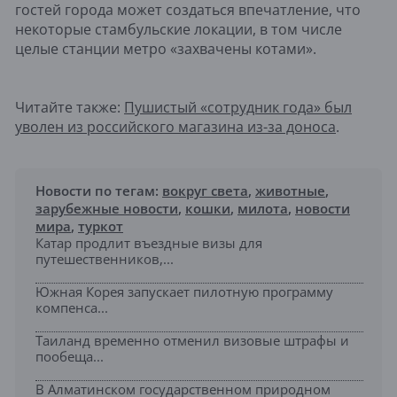
гостей города может создаться впечатление, что
некоторые стамбульские локации, в том числе
целые станции метро «захвачены котами».
Читайте также:
Пушистый «сотрудник года» был
уволен из российского магазина из-за доноса
.
Новости по тегам:
вокруг света
,
животные
,
зарубежные новости
,
кошки
,
милота
,
новости
мира
,
туркот
Катар продлит въездные визы для
путешественников,...
Южная Корея запускает пилотную программу
компенса...
Таиланд временно отменил визовые штрафы и
пообеща...
В Алматинском государственном природном