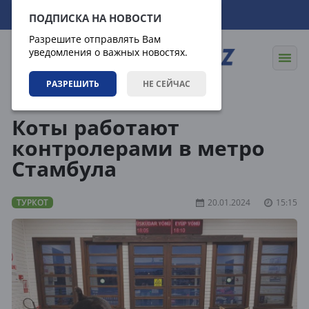
09.08.2026
13:45:00
ПОДПИСКА НА НОВОСТИ
Разрешите отправлять Вам
уведомления о важных новостях.
РАЗРЕШИТЬ
НЕ СЕЙЧАС
Статьи
Туркот
Коты работают
контролерами в метро
Стамбула
ТУРКОТ
20.01.2024
15:15