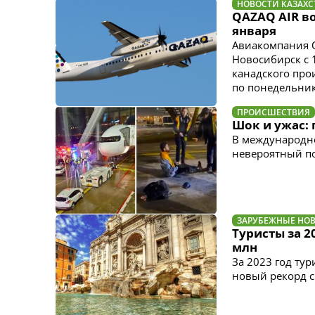
НОВОСТИ КАЗАХС
QAZAQ AIR во
января
Авиакомпания Q
Новосибирск с 
канадского про
по понедельник
ПРОИСШЕСТВИЯ
Шок и ужас: 
В международно
невероятный п
ЗАРУБЕЖНЫЕ НО
Туристы за 2
млн
За 2023 год ту
новый рекорд с