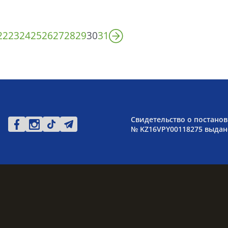
22
23
24
25
26
27
28
29
30
31
Свидетельство о постанов
№ KZ16VPY00118275 выдано