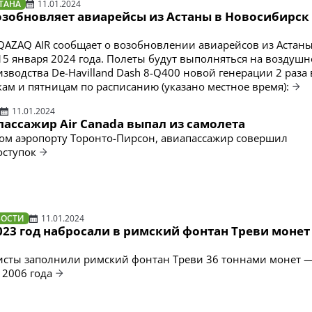
ТАНА
11.01.2024
зобновляет авиарейсы из Астаны в Новосибирск 
AZAQ AIR сообщает о возобновлении авиарейсов из Астаны
15 января 2024 года. Полеты будут выполняться на воздушн
изводства De-Havilland Dash 8-Q400 новой генерации 2 раза
ам и пятницам по расписанию (указано местное время):
11.01.2024
пассажир Air Canada выпал из самолета
м аэропорту Торонто-Пирсон, авиапассажир совершил
оступок
ВОСТИ
11.01.2024
023 год набросали в римский фонтан Треви монет 
ристы заполнили римский фонтан Треви 36 тоннами монет —
 2006 года