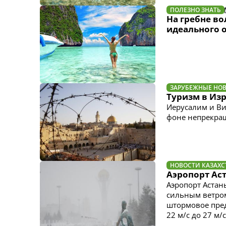
ПОЛЕЗНО ЗНАТЬ
На гребне во
идеального о
ЗАРУБЕЖНЫЕ НО
Туризм в Из
Иерусалим и Ви
фоне непрекра
НОВОСТИ КАЗАХС
Аэропорт Ас
Аэропорт Астан
сильным ветром
штормовое пред
22 м/с до 27 м/с