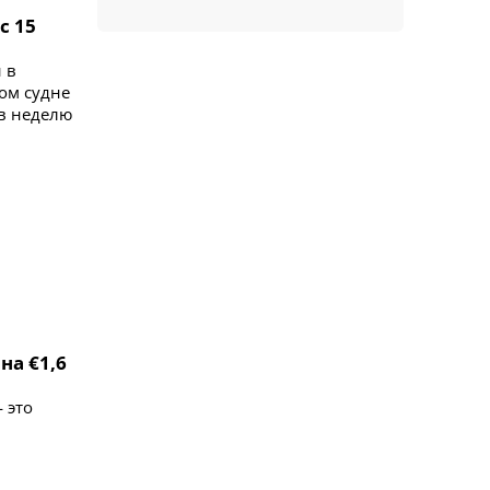
с 15
 в
ом судне
 в неделю
на €1,6
 это