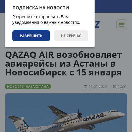
08.08.2026
14:42:30
ПОДПИСКА НА НОВОСТИ
Разрешите отправлять Вам
уведомления о важных новостях.
РАЗРЕШИТЬ
НЕ СЕЙЧАС
Новости
Новости Казахстана
QAZAQ AIR возобновляет
авиарейсы из Астаны в
Новосибирск с 15 января
НОВОСТИ КАЗАХСТАНА
11.01.2024
12:51